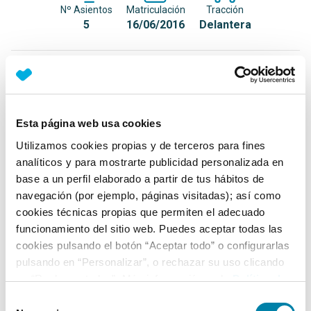
Nº Asientos
Matriculación
Tracción
5
16/06/2016
Delantera
Equipamiento*
Detalles destacados
Esta página web usa cookies
Control de tracción con Torque Vectoring Control
Utilizamos cookies propias y de terceros para fines
Carga regenerativa inteligente
analíticos y para mostrarte publicidad personalizada en
base a un perfil elaborado a partir de tus hábitos de
Maletero con iluminación
navegación (por ejemplo, páginas visitadas); así como
+ Ver todos
cookies técnicas propias que permiten el adecuado
funcionamiento del sitio web. Puedes aceptar todas las
Ficha técnica
cookies pulsando el botón “Aceptar todo” o configurarlas
pulsando en “Personalizar”, o rechazar su uso clicando
en “Rechazar todas”. Más información en la
Política de
Exterior
Cookies
.
Selección