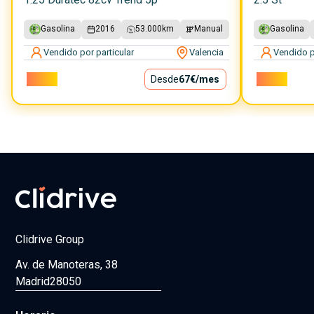
Gasolina
2016
53.000
km
Manual
Gasolina
Vendido por particular
Valencia
Vendido p
6.000€
Desde
67€
/mes
8.000€
Clidrive Group
Av. de Manoteras, 38
Madrid
28050