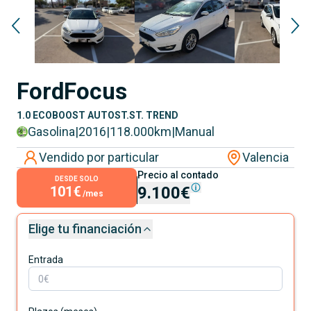
Ford
Focus
1.0 ECOBOOST AUTOST.ST. TREND
Gasolina
|
2016
|
118.000
km
|
Manual
Vendido por particular
Valencia
Precio al contado
DESDE SOLO
101€
9.100€
/mes
Elige tu financiación
Entrada