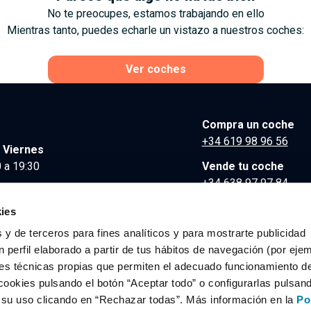
No te preocupes, estamos trabajando en ello
Mientras tanto, puedes echarle un vistazo a nuestros coches:
Ver coches
Compra un coche
+34 619 98 96 56
 Viernes
 a 19:30
Vende tu coche
+34 638 97 97 84
Comunicación y Pre
ies
contacto@clidrive.co
 y de terceros para fines analíticos y para mostrarte publicidad
 perfil elaborado a partir de tus hábitos de navegación (por eje
es técnicas propias que permiten el adecuado funcionamiento del
os derechos reservados.
cookies pulsando el botón “Aceptar todo” o configurarlas pulsan
r su uso clicando en “Rechazar todas”. Más información en la
Po