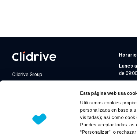
Horario
Lunes a
de 09:00
Clidrive Group
Av. de Manoteras, 38
Madrid
28050
Esta página web usa cook
Utilizamos cookies propias
personalizada en base a un
visitadas); así como cooki
© 2026 CLIDRIVE CAPITAL, SOCIEDAD LIMITADA. Todos l
Puedes aceptar todas las 
“Personalizar”, o rechaza