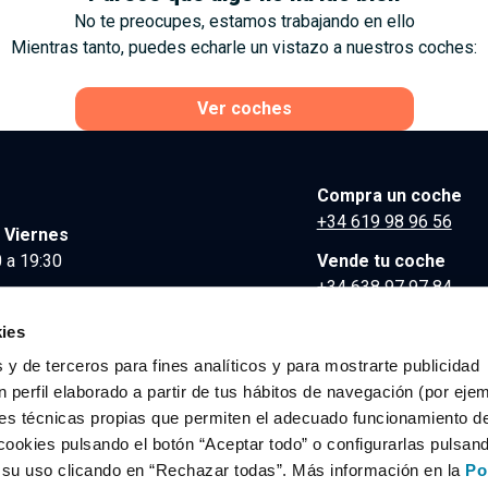
No te preocupes, estamos trabajando en ello
Mientras tanto, puedes echarle un vistazo a nuestros coches:
Ver coches
Compra un coche
+34 619 98 96 56
 Viernes
 a 19:30
Vende tu coche
+34 638 97 97 84
Comunicación y Pre
ies
contacto@clidrive.co
 y de terceros para fines analíticos y para mostrarte publicidad
 perfil elaborado a partir de tus hábitos de navegación (por eje
es técnicas propias que permiten el adecuado funcionamiento del
os derechos reservados.
cookies pulsando el botón “Aceptar todo” o configurarlas pulsan
r su uso clicando en “Rechazar todas”. Más información en la
Po