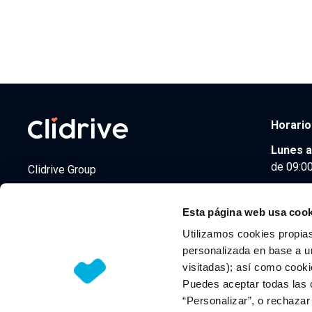
Horario
Lunes a
de 09:00
Clidrive Group
Av. de Manoteras, 38
Madrid
28050
Esta página web usa cook
Utilizamos cookies propias
personalizada en base a un
visitadas); así como cooki
© 2026 CLIDRIVE CAPITAL, SOCIEDAD LIMITADA. Todos l
Puedes aceptar todas las 
“Personalizar”, o rechaza