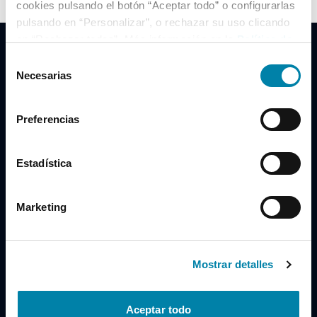
cookies pulsando el botón “Aceptar todo” o configurarlas
pulsando en “Personalizar”, o rechazar su uso clicando
en “Rechazar todas”. Más información en la
Política de
Cookies
.
Selección
Necesarias
de
consentimiento
Clidrive Group
Preferencias
Av. de Manoteras, 38
Madrid
28050
Estadística
Horario
Marketing
Lunes a Viernes
de 09:00 a 19:30
Compra un coche
+34 619 98 96 56
Mostrar detalles
Vende tu coche
+34 638 97 97 84
Aceptar todo