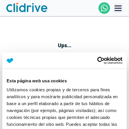
Comprar Coche
Todos Los Coches
Ups...
Profesional
Particular
Esta página web usa cookies
Parece que algo no ha ido bien
Utilizamos cookies propias y de terceros para fines
Financiación
No te preocupes, estamos trabajando en ello
analíticos y para mostrarte publicidad personalizada en
Mientras tanto, puedes echarle un vistazo a nuestros
base a un perfil elaborado a partir de tus hábitos de
Clidrive
coches:
navegación (por ejemplo, páginas visitadas); así como
cookies técnicas propias que permiten el adecuado
Ver coches
funcionamiento del sitio web. Puedes aceptar todas las