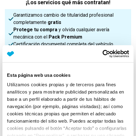
¡Los servicios qué más contratan!
Garantizamos cambio de titularidad profesional
completamente
gratis
Protege tu compra
y olvida cualquier avería
mecánica con el
Pack Premium
Certificación documental completa del vehículo
¡Enviamos a toda la Península!
Esta página web usa cookies
Características principales
Utilizamos cookies propias y de terceros para fines
analíticos y para mostrarte publicidad personalizada en
base a un perfil elaborado a partir de tus hábitos de
Potencia
Procedencia
IVA
navegación (por ejemplo, páginas visitadas); así como
160 Cv
Nacional
No Deducible
cookies técnicas propias que permiten el adecuado
funcionamiento del sitio web. Puedes aceptar todas las
cookies pulsando el botón “Aceptar todo” o configurarlas
Nº Asientos
Matriculación
Tracción
pulsando en “Personalizar”, o rechazar su uso clicando