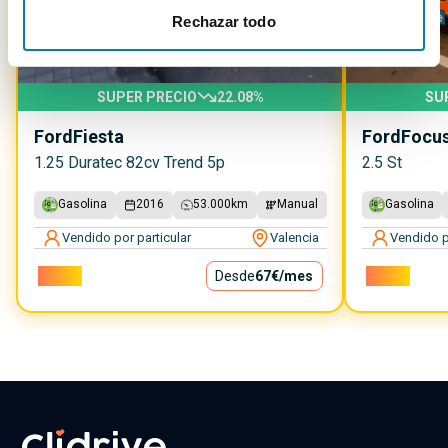
Rechazar todo
SUPER PRECIO
22.08
%
SU
Ford
Fiesta
Ford
Focu
1.25 Duratec 82cv Trend 5p
2.5 St
Gasolina
2016
53.000
km
Manual
Gasolina
Vendido por particular
Valencia
Vendido p
6.000€
Desde
67€
/mes
8.000€