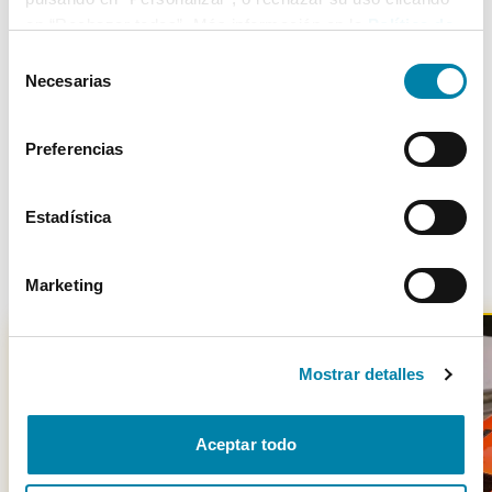
5
20/09/2017
Delantera
en “Rechazar todas”. Más información en la
Política de
Cookies
.
Selección
Necesarias
de
consentimiento
Más de 3.500 clientes satisfechos
Preferencias
Estadística
Otros coches parecidos
Marketing
Mostrar detalles
-
1700
€
Aceptar todo