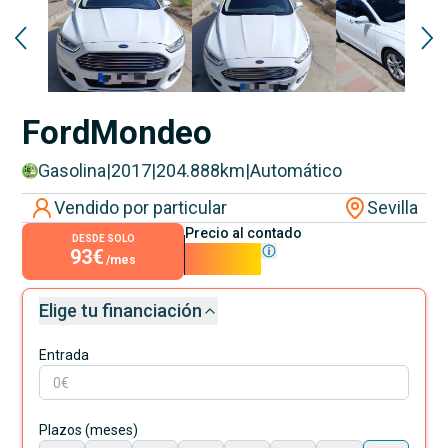
Ford
Mondeo
Gasolina
|
2017
|
204.888
km
|
Automático
Vendido por particular
Sevilla
Precio al contado
DESDE SOLO
93€
8.400€
/mes
Elige tu financiación
Entrada
Plazos (meses)