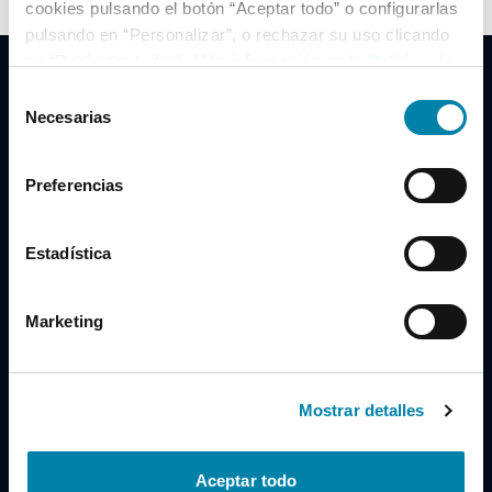
cookies pulsando el botón “Aceptar todo” o configurarlas
pulsando en “Personalizar”, o rechazar su uso clicando
en “Rechazar todas”. Más información en la
Política de
Cookies
.
Selección
Necesarias
de
consentimiento
Clidrive Group
Preferencias
Av. de Manoteras, 38
Madrid
28050
Estadística
Horario
Marketing
Lunes a Viernes
de 09:00 a 19:30
Compra un coche
+34 619 98 96 56
Mostrar detalles
Vende tu coche
+34 638 97 97 84
Aceptar todo