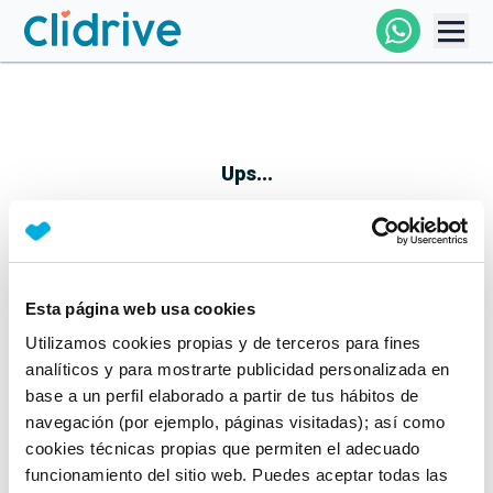
Comprar Coche
Todos Los Coches
Ups...
Profesional
Particular
Esta página web usa cookies
Parece que algo no ha ido bien
Utilizamos cookies propias y de terceros para fines
Financiación
No te preocupes, estamos trabajando en ello
analíticos y para mostrarte publicidad personalizada en
Mientras tanto, puedes echarle un vistazo a nuestros
base a un perfil elaborado a partir de tus hábitos de
Clidrive
coches:
navegación (por ejemplo, páginas visitadas); así como
cookies técnicas propias que permiten el adecuado
Ver coches
funcionamiento del sitio web. Puedes aceptar todas las