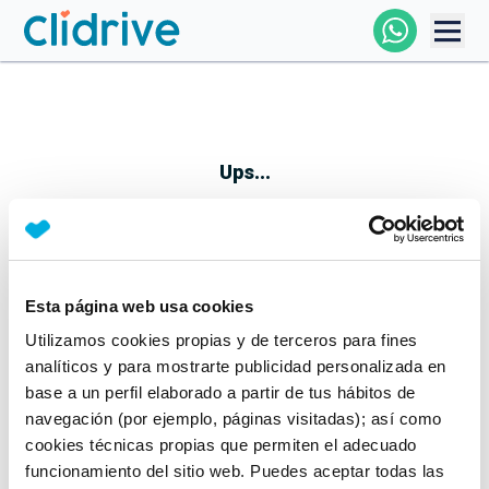
Comprar Coche
Todos Los Coches
Ups...
Profesional
Particular
Esta página web usa cookies
Parece que algo no ha ido bien
Utilizamos cookies propias y de terceros para fines
Financiación
No te preocupes, estamos trabajando en ello
analíticos y para mostrarte publicidad personalizada en
Mientras tanto, puedes echarle un vistazo a nuestros
base a un perfil elaborado a partir de tus hábitos de
Clidrive
coches:
navegación (por ejemplo, páginas visitadas); así como
cookies técnicas propias que permiten el adecuado
Ver coches
funcionamiento del sitio web. Puedes aceptar todas las