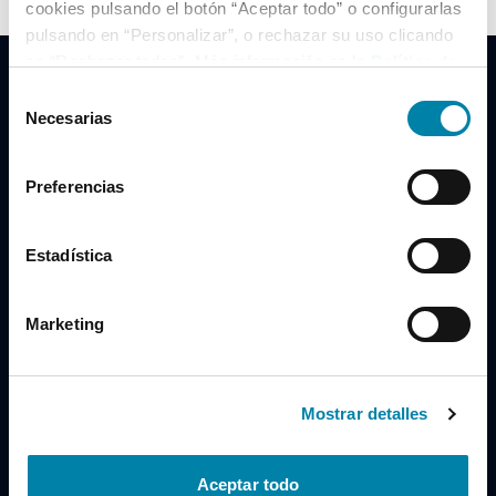
cookies pulsando el botón “Aceptar todo” o configurarlas
pulsando en “Personalizar”, o rechazar su uso clicando
en “Rechazar todas”. Más información en la
Política de
Cookies
.
Selección
Necesarias
de
consentimiento
Clidrive Group
Preferencias
Av. de Manoteras, 38
Madrid
28050
Estadística
Horario
Marketing
Lunes a Viernes
de 09:00 a 19:30
Compra un coche
+34 619 98 96 56
Mostrar detalles
Vende tu coche
+34 638 97 97 84
Aceptar todo