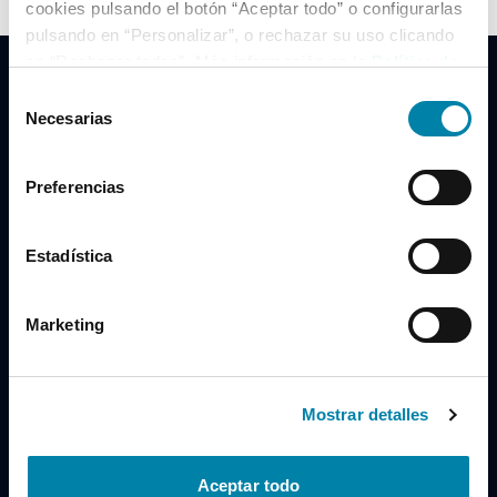
cookies pulsando el botón “Aceptar todo” o configurarlas
pulsando en “Personalizar”, o rechazar su uso clicando
en “Rechazar todas”. Más información en la
Política de
Cookies
.
Selección
Necesarias
de
consentimiento
Clidrive Group
Preferencias
Av. de Manoteras, 38
Madrid
28050
Estadística
Horario
Marketing
Lunes a Viernes
de 09:00 a 19:30
Compra un coche
+34 619 98 96 56
Mostrar detalles
Vende tu coche
+34 638 97 97 84
Aceptar todo