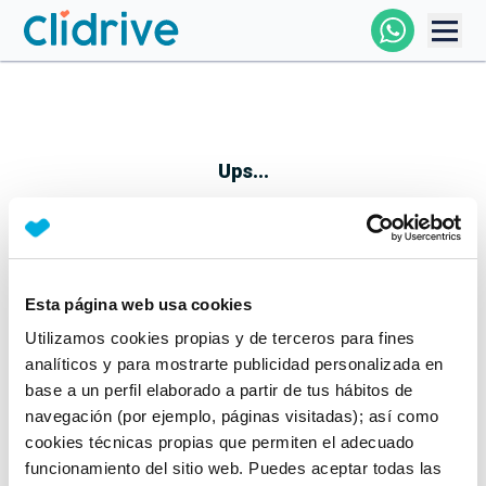
Comprar Coche
Todos Los Coches
Ups...
Profesional
Particular
Esta página web usa cookies
Parece que algo no ha ido bien
Utilizamos cookies propias y de terceros para fines
Financiación
No te preocupes, estamos trabajando en ello
analíticos y para mostrarte publicidad personalizada en
Mientras tanto, puedes echarle un vistazo a nuestros
base a un perfil elaborado a partir de tus hábitos de
Clidrive
coches:
navegación (por ejemplo, páginas visitadas); así como
cookies técnicas propias que permiten el adecuado
Ver coches
funcionamiento del sitio web. Puedes aceptar todas las