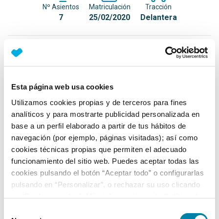
Nº Asientos
Matriculación
Tracción
7
25/02/2020
Delantera
Equipamiento*
Detalles destacados
Esta página web usa cookies
Android Auto/Apple CarPlay
Utilizamos cookies propias y de terceros para fines
Faros antiniebla LED
analíticos y para mostrarte publicidad personalizada en
base a un perfil elaborado a partir de tus hábitos de
Luz diurna LED
navegación (por ejemplo, páginas visitadas); así como
+ Ver todos
cookies técnicas propias que permiten el adecuado
funcionamiento del sitio web. Puedes aceptar todas las
Ficha técnica
cookies pulsando el botón “Aceptar todo” o configurarlas
pulsando en “Personalizar”, o rechazar su uso clicando
en “Rechazar todas”. Más información en la
Política de
Exterior
Cookies
.
Selección