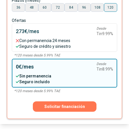
Plazos (meses)
36
48
60
72
84
96
108
120
Ofertas
Desde
273€
/mes
Tin
9.99
%
Con permanencia 24 meses
Seguro de crédito y siniestro
*
120
meses desde
5.99
% TAE
Desde
0€
/mes
Tin
8.99
%
Sin permanencia
Seguro incluido
*
120
meses desde
5.99
% TAE
Solicitar financiación