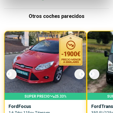
Otros coches parecidos
-
1900
€
SUPER PRECIO
25.33
%
SU
Ford
Focus
Ford
Trans
1.6 Tdci 115cv Titanium
350 El (125c