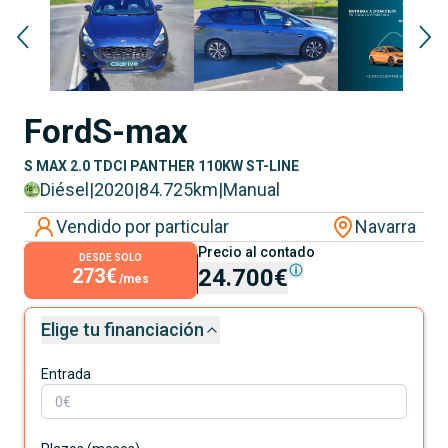
Ford
S-max
S MAX 2.0 TDCI PANTHER 110KW ST-LINE
Diésel
|
2020
|
84.725
km
|
Manual
Vendido por particular
Navarra
Precio al contado
DESDE SOLO
273€
24.700€
/mes
Elige tu financiación
Entrada