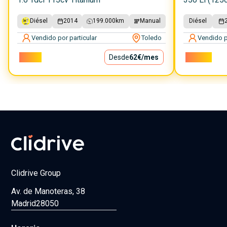
Diésel
2014
199.000
km
Manual
Diésel
Vendido por particular
Toledo
Vendido p
5.600€
Desde
62€
/mes
10.200€
Clidrive Group
Av. de Manoteras, 38
Madrid
28050