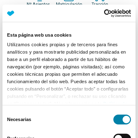
Nº Asientos
Matriculación
Tracción
2
31/01/2013
Delantera
Equipamiento*
Esta página web usa cookies
Utilizamos cookies propias y de terceros para fines
Ficha técnica
analíticos y para mostrarte publicidad personalizada en
base a un perfil elaborado a partir de tus hábitos de
Exterior
navegación (por ejemplo, páginas visitadas); así como
cookies técnicas propias que permiten el adecuado
funcionamiento del sitio web. Puedes aceptar todas las
Interior
cookies pulsando el botón “Aceptar todo” o configurarlas
pulsando en “Personalizar”, o rechazar su uso clicando
Seguridad
en “Rechazar todas”. Más información en la
Política de
Cookies
.
Selección
Necesarias
de
Multimedia
consentimiento