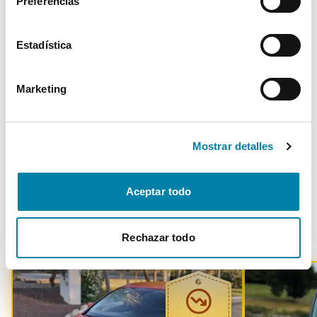
Preferencias
Confort
Estadística
* La información de Equipamiento puede no reflejar todos los detalles
específicos del vehículo.
Para cualquier duda, contacta con nuestro equipo.
Marketing
Más de 3.500 clientes satisfechos
Mostrar detalles
Aceptar todo
Otros coches parecidos
Rechazar todo