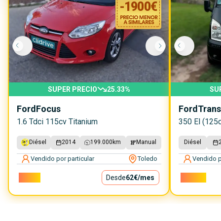
-
1900
€
SUPER PRECIO
25.33
%
SU
Ford
Focus
Ford
Trans
1.6 Tdci 115cv Titanium
350 El (125c
Diésel
2014
199.000
km
Manual
Diésel
Vendido por particular
Toledo
Vendido p
5.600€
Desde
62€
/mes
10.200€