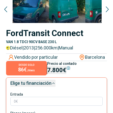
Ford
Transit Connect
VAN 1.8 TDCI 90CV BASE 230 L
Diésel
|
2013
|
256.000
km
|
Manual
Vendido por particular
Barcelona
Precio al contado
DESDE SOLO
86€
7.800€
/mes
Elige tu financiación
Entrada