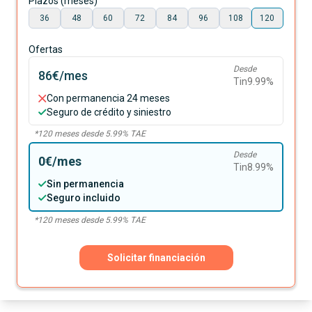
Plazos (meses)
36
48
60
72
84
96
108
120
Ofertas
Desde
86€
/mes
Tin
9.99
%
Con permanencia 24 meses
Seguro de crédito y siniestro
*
120
meses desde
5.99
% TAE
Desde
0€
/mes
Tin
8.99
%
Sin permanencia
Seguro incluido
*
120
meses desde
5.99
% TAE
Solicitar financiación