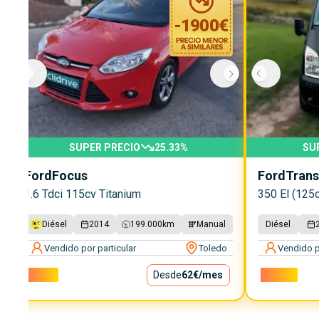
-
1900
€
SUPER PRECIO
25.33
%
SU
Ford
Focus
Ford
Trans
1.6 Tdci 115cv Titanium
350 El (125c
Diésel
2014
199.000
km
Manual
Diésel
Vendido por particular
Toledo
Vendido p
5.600€
Desde
62€
/mes
10.200€