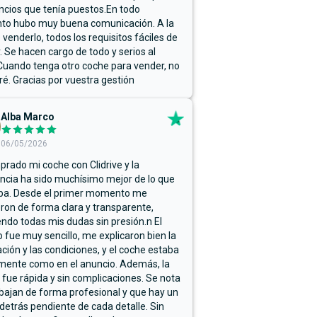
ncios que tenía puestos.En todo
o hubo muy buena comunicación. A la
 venderlo, todos los requisitos fáciles de
r. Se hacen cargo de todo y serios al
Cuando tenga otro coche para vender, no
ré. Gracias por vuestra gestión
Alba Marco
06/05/2026
rado mi coche con Clidrive y la
ncia ha sido muchísimo mejor de lo que
ba. Desde el primer momento me
ron de forma clara y transparente,
endo todas mis dudas sin presión.n El
 fue muy sencillo, me explicaron bien la
ación y las condiciones, y el coche estaba
mente como en el anuncio. Además, la
 fue rápida y sin complicaciones. Se nota
bajan de forma profesional y que hay un
detrás pendiente de cada detalle. Sin