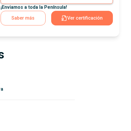
¡Enviamos a toda la Península!
Saber más
Ver certificación
s
n
ra