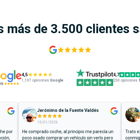
s más de 3.500 clientes 
4,5
4,7
1,107
opiniones
Google
250 opiniones
Jerónimo de la Fuente Valdés
10/01/2026
che por
He comprado coche, al principio me parecía un
Trato e
ción,
poco osado comprar un vehículo sin verlo pero
conmigo