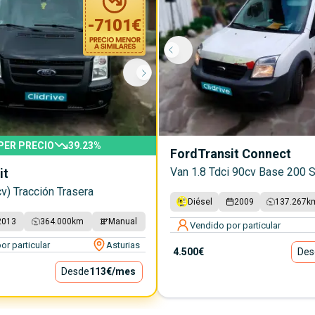
-
7101
€
PER PRECIO
39.23
%
Ford
Transit Connect
Van 1.8 Tdci 90cv Base 200 
it
v) Tracción Trasera
Diésel
2009
137.267
k
2013
364.000
km
Manual
Vendido por particular
or particular
Asturias
4.500€
Des
Desde
113€
/mes