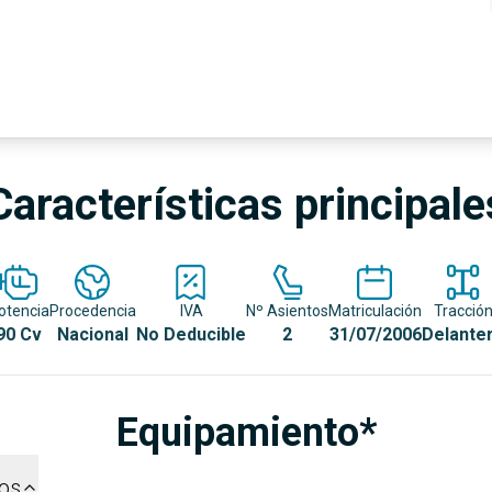
Características principale
otencia
Procedencia
IVA
Nº Asientos
Matriculación
Tracció
90 Cv
Nacional
No Deducible
2
31/07/2006
Delante
Equipamiento*
dos