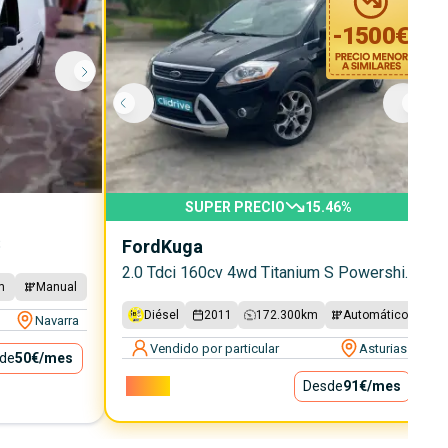
-
1500
€
SUPER PRECIO
15.46
%
S
Ford
Kuga
2.0 Tdci 160cv 4wd Titanium S Powershift
m
Manual
Diésel
2011
172.300
km
Automático
Navarra
Vendido por particular
Asturias
de
50€
/mes
8.200€
Desde
91€
/mes