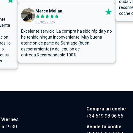
duda vo
recome
Merce Melian
coche c
nte.
06/02/2026
 venta
Excelente servicio. La compra ha sido rápida y no
ación
he tenido ningún inconveniente. Muy buena
es, lo
atención de parte de Santiago (buen
 lo
asesoramiento) y del equipo de
er su
entrega.Recomendable 100%
s.
Compra un coche
+34 619 98 96 56
 Viernes
 a 19:30
Vende tu coche