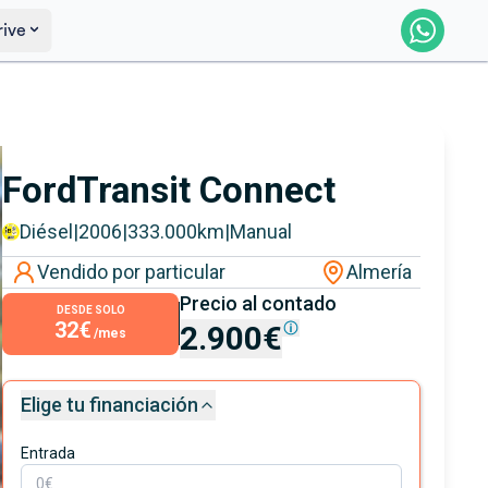
rive
Saber más
Ver certificación
Ford
Transit Connect
Diésel
|
2006
|
333.000
km
|
Manual
Vendido por particular
Almería
Precio al contado
DESDE SOLO
32€
2.900€
/mes
Elige tu financiación
Entrada