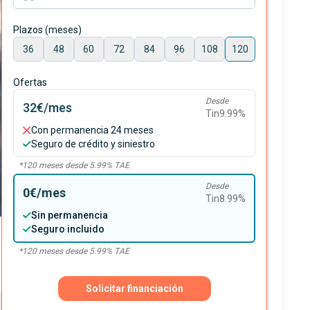
Plazos (meses)
36
48
60
72
84
96
108
120
Ofertas
Desde
32€
/mes
Tin
9.99
%
Con permanencia 24 meses
Seguro de crédito y siniestro
*
120
meses desde
5.99
% TAE
Desde
0€
/mes
Tin
8.99
%
Sin permanencia
Seguro incluido
*
120
meses desde
5.99
% TAE
Solicitar financiación