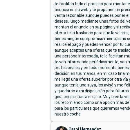
te facilitan todo el proceso para montar e
anuncio en su web y te proponen un prec
venta razonable aunque puedes poner el
desees, luego mediante unas fotos del ve
montan el anuncio en su página y si reci
oferta te la trasladan para que la valores,
tienes ningún compromiso mientras no s
realice el pago y puedes vender por tu cu
aunque aceptes una oferta que te trasla
una persona interesada, te lo facilitan m
te van informando periódicamente, son 
profesionales y en todo momento tienes 
decisión en tus manos, en mi caso final
me llegó una oferta superior por otra vía y
aunque tenía una suya, les avisé y me fel
y quedaron a mi disposición para futuras
gestiones si fuera el caso. Muy bien la ve
los recomiendo como una opción más de
para los particulares que queremos vend
nuestro coche.
Carol Hernandez