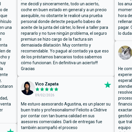
l
me decidí y sinceramente, todo un acierto,
los anu
io de
coche en buen estado en general y a un precio
moment
 que
asequible, no obstante le realicé una prueba
hora de
hículo
personal donde detecte pequeño babeo de
rellena
ben una
aceite de la junta del cárter, lo llevé a taller para
pagar. 
 no
repararlo y no tuve ningún problema, el seguro
lo duda
e
premiun se hizo cargo de la factura sin
enta
demasiada dilatación. Muy contento y
den de
recomendable. Yo pagué al contado ya que eso
ucho y
de los préstamos bancarios todos sabemos
muy
cómo funcionan. En definitiva un acierto!!!
la
Gracias
He comp
mente
experie
,
espera
Vico Zapata
icitaron
atendie
resolvi
09/02/2026
rdad,
proceso
 venta
Me estuvo asesorando Agustina, es un placer su
financi
er
buen trato y profesionalismo! Felicito a Clidrive
exacta
por contar con tan buena calidad en sus
gestión
asesores comerciales. Darli de entregas fue
que tra
también acompañó el proceso
equipo 