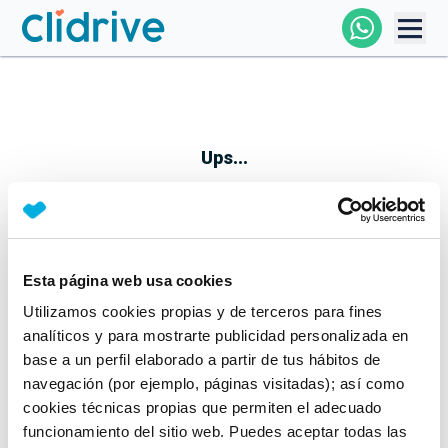
Comprar Coche
Todos Los Coches
Ups...
Profesional
Particular
Esta página web usa cookies
Parece que algo no ha ido bien
Utilizamos cookies propias y de terceros para fines
Financiación
No te preocupes, estamos trabajando en ello
analíticos y para mostrarte publicidad personalizada en
Mientras tanto, puedes echarle un vistazo a nuestros
base a un perfil elaborado a partir de tus hábitos de
Clidrive
coches:
navegación (por ejemplo, páginas visitadas); así como
cookies técnicas propias que permiten el adecuado
Ver coches
funcionamiento del sitio web. Puedes aceptar todas las