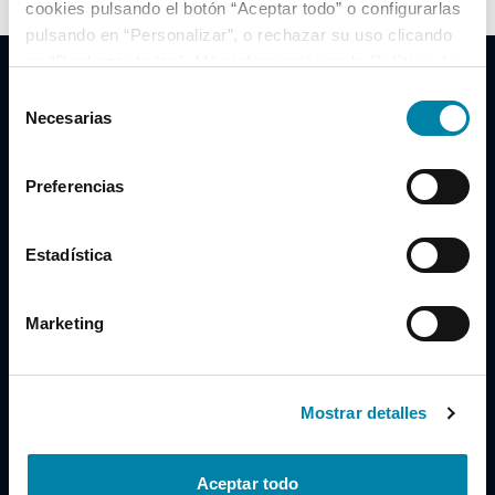
cookies pulsando el botón “Aceptar todo” o configurarlas
pulsando en “Personalizar”, o rechazar su uso clicando
en “Rechazar todas”. Más información en la
Política de
Cookies
.
Selección
Necesarias
de
consentimiento
Clidrive Group
Preferencias
Av. de Manoteras, 38
Madrid
28050
Estadística
Horario
Marketing
Lunes a Viernes
de 09:00 a 19:30
Compra un coche
+34 619 98 96 56
Mostrar detalles
Vende tu coche
+34 638 97 97 84
Aceptar todo