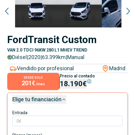
Ford
Transit Custom
VAN 2.0 TDCI 96KW 280 L1 MHEV TREND
Diésel
|
2020
|
63.399
km
|
Manual
Vendido por profesional
Madrid
Precio al contado
DESDE SOLO
201€
18.190€
/mes
Elige tu financiación
Entrada