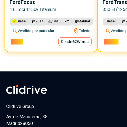
Ford
Focus
Ford
Trans
1.6 Tdci 115cv Titanium
350 El (125c
Diésel
2014
199.000
km
Manual
Diésel
Vendido por particular
Toledo
Vendido p
5.600€
Desde
62€
/mes
10.200€
Clidrive Group
Av. de Manoteras, 38
Madrid
28050