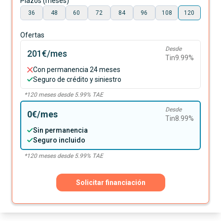
Plazos (meses)
36
48
60
72
84
96
108
120
Ofertas
Desde
201€
/mes
Tin
9.99
%
Con permanencia 24 meses
Seguro de crédito y siniestro
*
120
meses desde
5.99
% TAE
Desde
0€
/mes
Tin
8.99
%
Sin permanencia
Seguro incluido
*
120
meses desde
5.99
% TAE
Solicitar financiación