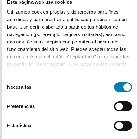
Esta página web usa cookies
Utilizamos cookies propias y de terceros para fines
Equipamiento*
analíticos y para mostrarte publicidad personalizada en
base a un perfil elaborado a partir de tus hábitos de
Detalles destacados
navegación (por ejemplo, páginas visitadas); así como
cookies técnicas propias que permiten el adecuado
Luz diurna LED
funcionamiento del sitio web. Puedes aceptar todas las
Control de tracción
cookies pulsando el botón “Aceptar todo” o configurarlas
pulsando en “Personalizar”, o rechazar su uso clicando
Maletero con iluminación
en “Rechazar todas”. Más información en la
Política de
+ Ver todos
Cookies
.
Selección
Necesarias
de
* La información de Equipamiento puede no reflejar todos los detalles
consentimiento
específicos del vehículo.
Para cualquier duda, contacta con nuestro equipo.
Preferencias
Estadística
Más de 3.500 clientes satisfechos