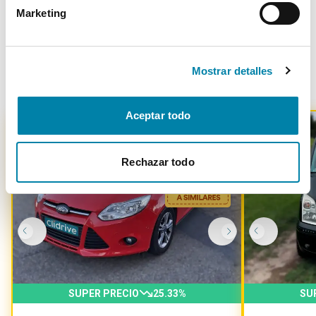
Marketing
Otros coches parecidos
Mostrar detalles
Aceptar todo
Rechazar todo
-
1900
€
SUPER PRECIO
25.33
%
SU