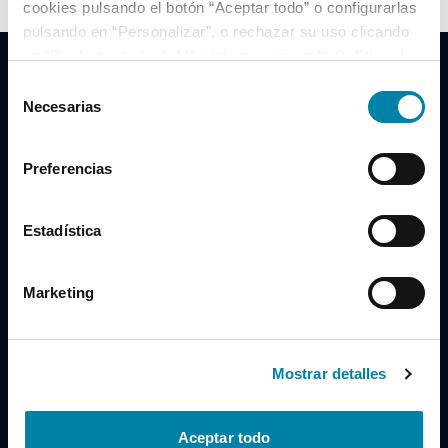
cookies pulsando el botón “Aceptar todo” o configurarlas
pulsando en “Personalizar”, o rechazar su uso clicando
en “Rechazar todas”. Más información en la
Política de
Cookies
.
Selección
Necesarias
de
consentimiento
Clidrive Group
Preferencias
Av. de Manoteras, 38
Madrid
28050
Estadística
Horario
Marketing
Lunes a Viernes
de 09:00 a 19:30
Compra un coche
+34 619 98 96 56
Mostrar detalles
Vende tu coche
+34 638 97 97 84
Aceptar todo