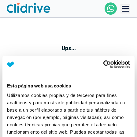
Comprar Coche
Todos Los Coches
Ups...
Profesional
Particular
Esta página web usa cookies
Parece que algo no ha ido bien
Utilizamos cookies propias y de terceros para fines
Financiación
No te preocupes, estamos trabajando en ello
analíticos y para mostrarte publicidad personalizada en
Mientras tanto, puedes echarle un vistazo a nuestros
base a un perfil elaborado a partir de tus hábitos de
Clidrive
coches:
navegación (por ejemplo, páginas visitadas); así como
cookies técnicas propias que permiten el adecuado
Ver coches
funcionamiento del sitio web. Puedes aceptar todas las