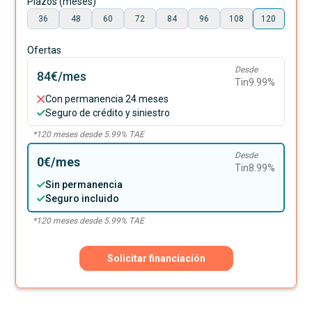
Plazos (meses)
36
48
60
72
84
96
108
120
Ofertas
Desde
84€
/mes
Tin
9.99
%
Con permanencia 24 meses
Seguro de crédito y siniestro
*
120
meses desde
5.99
% TAE
Desde
0€
/mes
Tin
8.99
%
Sin permanencia
Seguro incluido
*
120
meses desde
5.99
% TAE
Solicitar financiación