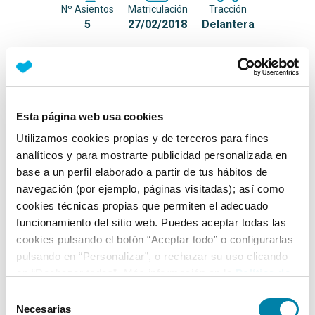
Nº Asientos
Matriculación
Tracción
5
27/02/2018
Delantera
Equipamiento*
Detalles destacados
Esta página web usa cookies
Techo tapizado en negro
Utilizamos cookies propias y de terceros para fines
analíticos y para mostrarte publicidad personalizada en
Control de tracción
base a un perfil elaborado a partir de tus hábitos de
Aire acondicionado
navegación (por ejemplo, páginas visitadas); así como
cookies técnicas propias que permiten el adecuado
+ Ver todos
funcionamiento del sitio web. Puedes aceptar todas las
cookies pulsando el botón “Aceptar todo” o configurarlas
Ficha técnica
pulsando en “Personalizar”, o rechazar su uso clicando
en “Rechazar todas”. Más información en la
Política de
Cookies
.
Exterior
Selección
Necesarias
de