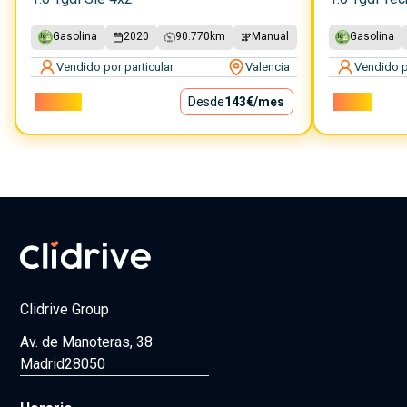
Gasolina
2020
90.770
km
Manual
Gasolina
Vendido por particular
Valencia
Vendido p
12.900€
Desde
143€
/mes
9.500€
Clidrive Group
Av. de Manoteras, 38
Madrid
28050