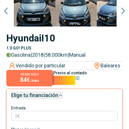
Hyundai
I10
1.0 GO! PLUS
Gasolina
|
2018
|
58.000
km
|
Manual
Vendido por particular
Baleares
Precio al contado
DESDE SOLO
84€
7.600€
/mes
Elige tu financiación
Entrada