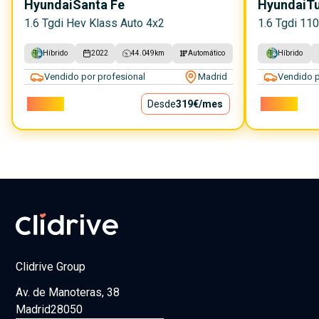
Hyundai
Santa Fe
Hyundai
T
1.6 Tgdi Hev Klass Auto 4x2
1.6 Tgdi 11
Híbrido
2022
44.049
km
Automático
Híbrido
Vendido por profesional
Madrid
Vendido p
28.900€
Desde
319€
/mes
21.400€
Clidrive Group
Av. de Manoteras, 38
Madrid
28050