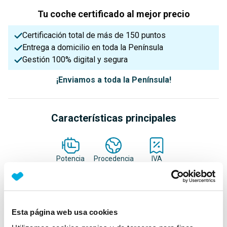
Tu coche certificado al mejor precio
Certificación total de más de 150 puntos
Entrega a domicilio en toda la Península
Gestión 100% digital y segura
¡Enviamos a toda la Península!
Características principales
Potencia
Procedencia
IVA
100 Cv
Nacional
Deducible
Nº Asientos
Matriculación
Tracción
Esta página web usa cookies
5
19/12/2024
Delantera