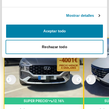
Mostrar detalles
Otros coches parecidos
Aceptar todo
Rechazar todo
-
4001
€
SUPER PRECIO
12.16
%
SU