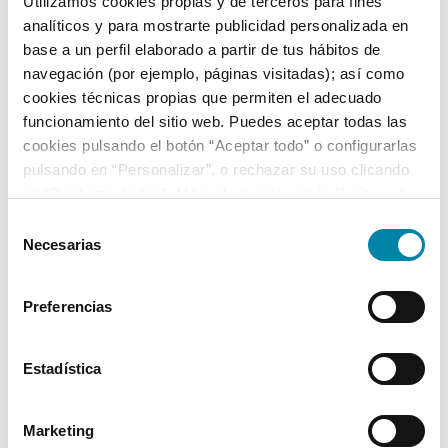
Utilizamos cookies propias y de terceros para fines
analíticos y para mostrarte publicidad personalizada en
base a un perfil elaborado a partir de tus hábitos de
Equipamiento*
navegación (por ejemplo, páginas visitadas); así como
cookies técnicas propias que permiten el adecuado
Detalles destacados
funcionamiento del sitio web. Puedes aceptar todas las
cookies pulsando el botón “Aceptar todo” o configurarlas
Apple CarPlay y Android Auto
pulsando en “Personalizar”, o rechazar su uso clicando
Faros LED (cruce y carretera)
en “Rechazar todas”. Más información en la
Política de
Luz diurna LED
Cookies
.
Selección
Necesarias
+ Ver todos
de
consentimiento
Preferencias
* La información de Equipamiento puede no reflejar todos los detalles
específicos del vehículo.
Para cualquier duda, contacta con nuestro equipo.
Estadística
Más de 3.500 clientes satisfechos
Marketing