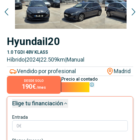
Hyundai
I20
1.0 TGDI 48V KLASS
Híbrido
|
2024
|
22.509
km
|
Manual
Vendido por profesional
Madrid
Precio al contado
DESDE SOLO
190€
17.200€
/mes
Elige tu financiación
Entrada