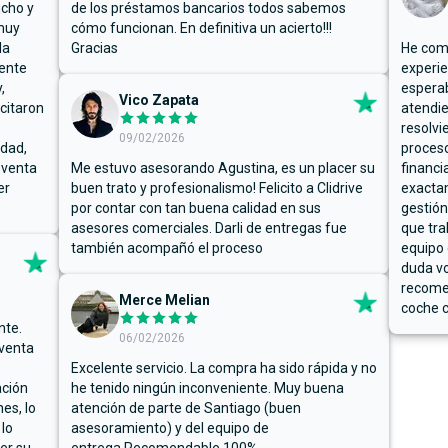
ucho y
de los préstamos bancarios todos sabemos
muy
cómo funcionan. En definitiva un acierto!!!
la
Gracias
He comp
mente
experie
,
espera
Vico Zapata
icitaron
atendie
resolvi
09/02/2026
rdad,
proceso
 venta
Me estuvo asesorando Agustina, es un placer su
financi
er
buen trato y profesionalismo! Felicito a Clidrive
exacta
por contar con tan buena calidad en sus
gestión
asesores comerciales. Darli de entregas fue
que tra
también acompañó el proceso
equipo 
duda vo
recome
Merce Melian
coche c
nte.
06/02/2026
 venta
Excelente servicio. La compra ha sido rápida y no
ación
he tenido ningún inconveniente. Muy buena
es, lo
atención de parte de Santiago (buen
 lo
asesoramiento) y del equipo de