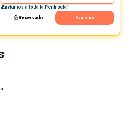
¡Enviamos a toda la Península!
Reservado
Avísame
s
n
ra