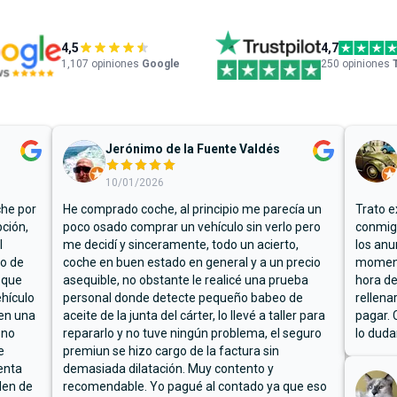
4,5
4,7
1,107
opiniones
Google
250 opiniones
Jerónimo de la Fuente Valdés
10/01/2026
che por
He comprado coche, al principio me parecía un
Trato e
ción,
poco osado comprar un vehículo sin verlo pero
conmigo
l
me decidí y sinceramente, todo un acierto,
los anu
io de
coche en buen estado en general y a un precio
moment
 que
asequible, no obstante le realicé una prueba
hora de
hículo
personal donde detecte pequeño babeo de
rellena
ben una
aceite de la junta del cárter, lo llevé a taller para
pagar. 
 no
repararlo y no tuve ningún problema, el seguro
lo duda
e
premiun se hizo cargo de la factura sin
enta
demasiada dilatación. Muy contento y
den de
recomendable. Yo pagué al contado ya que eso