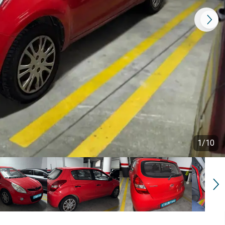
1
/
10