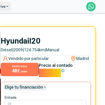
rive
Reservado
Avísame
Hyundai
I20
Diésel
|
2009
|
124.754
km
|
Manual
Vendido por particular
Madrid
Precio al contado
DESDE SOLO
48€
4.300€
/mes
Elige tu financiación
Entrada