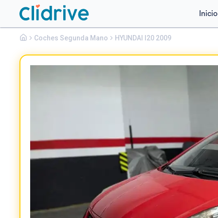
Inicio
Hyundai
Coches Segunda Mano
I20
HYUNDAI I20 2009
I20 1.4 CRDI90 COMFORT CLIMA