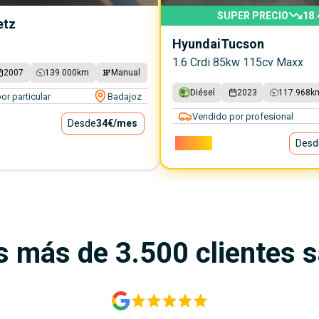
SUPER PRECIO
18.
etz
Hyundai
Tucson
1.6 Crdi 85kw 115cv Maxx
2007
139.000
km
Manual
Diésel
2023
117.968
k
or particular
Badajoz
Vendido por profesional
Desde
34€
/mes
18.600€
Desd
s más de 3.500 clientes 