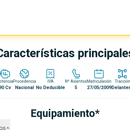
Características principale
otencia
Procedencia
IVA
Nº Asientos
Matriculación
Tracció
90 Cv
Nacional
No Deducible
5
27/05/2009
Delante
Equipamiento*
dos