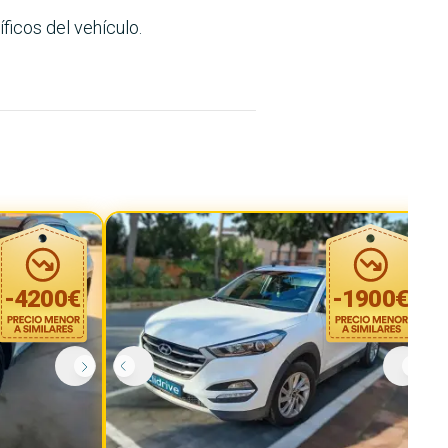
ficos del vehículo.
-
4200
€
-
1900
€