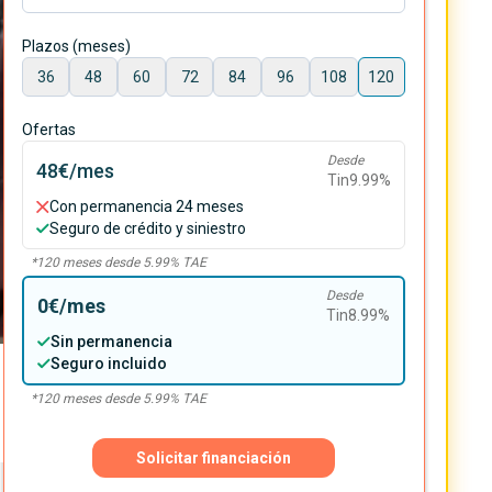
Plazos (meses)
36
48
60
72
84
96
108
120
Ofertas
Desde
48€
/mes
Tin
9.99
%
Con permanencia 24 meses
Seguro de crédito y siniestro
*
120
meses desde
5.99
% TAE
Desde
0€
/mes
Tin
8.99
%
Sin permanencia
Seguro incluido
*
120
meses desde
5.99
% TAE
Solicitar financiación