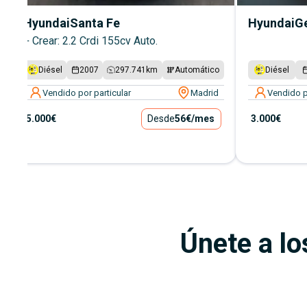
Hyundai
Santa Fe
Hyundai
G
+ Crear: 2.2 Crdi 155cv Auto.
Diésel
2007
297.741
km
Automático
Diésel
Vendido por particular
Madrid
Vendido p
5.000€
Desde
56€
/mes
3.000€
Únete a lo