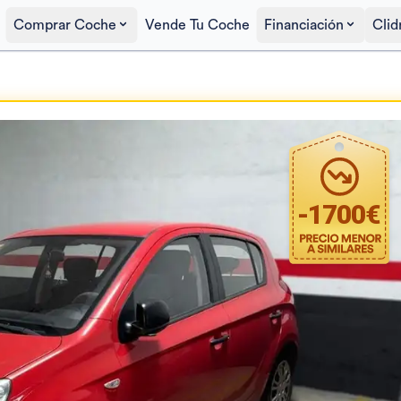
Comprar Coche
Vende Tu Coche
Financiación
Clid
Precio al contado
4.300€
-
1700
€