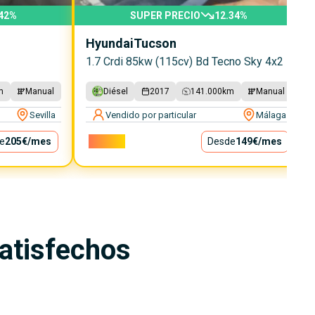
42
%
SUPER PRECIO
12.34
%
Hyundai
Tucson
1.7 Crdi 85kw (115cv) Bd Tecno Sky 4x2
m
Manual
Diésel
2017
141.000
km
Manual
Sevilla
Vendido por particular
Málaga
e
205€
/mes
13.500€
Desde
149€
/mes
satisfechos