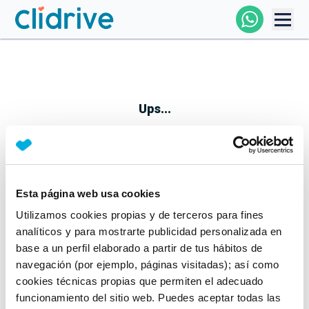
Comprar Coche
Todos Los Coches
Ups...
Profesional
Particular
Esta página web usa cookies
Parece que algo no ha ido bien
Utilizamos cookies propias y de terceros para fines
Financiación
No te preocupes, estamos trabajando en ello
analíticos y para mostrarte publicidad personalizada en
Mientras tanto, puedes echarle un vistazo a nuestros
base a un perfil elaborado a partir de tus hábitos de
Clidrive
coches:
navegación (por ejemplo, páginas visitadas); así como
cookies técnicas propias que permiten el adecuado
Ver coches
funcionamiento del sitio web. Puedes aceptar todas las