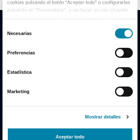
cookies pulsando el botón “Aceptar todo” o configurarlas
pulsando en “Personalizar”, o rechazar su uso clicando
en “Rechazar todas”. Más información en la
Política de
Cookies
.
Selección
Necesarias
de
consentimiento
Clidrive Group
Preferencias
Av. de Manoteras, 38
Madrid
28050
Estadística
Horario
Marketing
Lunes a Viernes
de 09:00 a 19:30
Compra un coche
+34 619 98 96 56
Mostrar detalles
Vende tu coche
+34 638 97 97 84
Aceptar todo