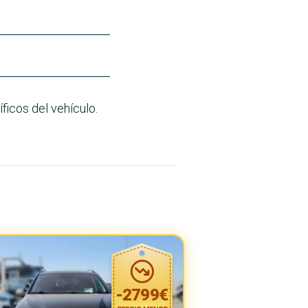
ficos del vehículo.
-
2799
€