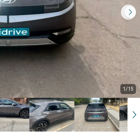
1
/
15