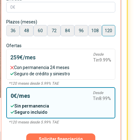
Plazos (meses)
36
48
60
72
84
96
108
120
Ofertas
Desde
259€
/mes
Tin
9.99
%
Con permanencia 24 meses
Seguro de crédito y siniestro
*
120
meses desde
5.99
% TAE
Desde
0€
/mes
Tin
8.99
%
Sin permanencia
Seguro incluido
*
120
meses desde
5.99
% TAE
Solicitar financiación