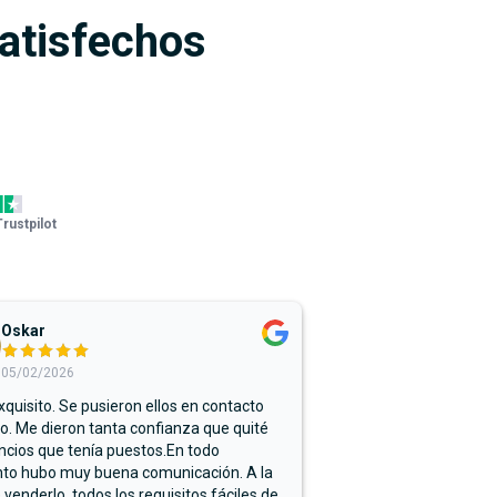
satisfechos
Trustpilot
Oskar
05/02/2026
xquisito. Se pusieron ellos en contacto
. Me dieron tanta confianza que quité
ncios que tenía puestos.En todo
o hubo muy buena comunicación. A la
 venderlo, todos los requisitos fáciles de