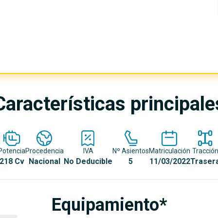
Características principale
Potencia
Procedencia
IVA
Nº Asientos
Matriculación
Tracció
218 Cv
Nacional
No Deducible
5
11/03/2022
Traser
Equipamiento*