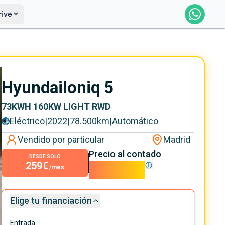
rive
Saber más
Ver certificación
Hyundai
Ioniq 5
73KWH 160KW LIGHT RWD
Eléctrico
|
2022
|
78.500
km
|
Automático
Vendido por particular
Madrid
Precio al contado
DESDE SOLO
259€
23.490€
/mes
Elige tu financiación
Entrada