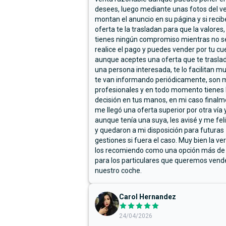
desees, luego mediante unas fotos del ve
montan el anuncio en su página y si reci
oferta te la trasladan para que la valores,
tienes ningún compromiso mientras no s
realice el pago y puedes vender por tu cu
aunque aceptes una oferta que te trasla
una persona interesada, te lo facilitan m
te van informando periódicamente, son 
profesionales y en todo momento tienes 
decisión en tus manos, en mi caso final
me llegó una oferta superior por otra vía y
aunque tenía una suya, les avisé y me fel
y quedaron a mi disposición para futuras
gestiones si fuera el caso. Muy bien la ve
los recomiendo como una opción más de
para los particulares que queremos vend
nuestro coche.
Carol Hernandez
24/04/2026