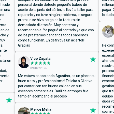
hículo
personal donde detecte pequeño babeo de
rellena
ben una
aceite de la junta del cárter, lo llevé a taller para
pagar. 
 no
repararlo y no tuve ningún problema, el seguro
lo duda
e
premiun se hizo cargo de la factura sin
enta
demasiada dilatación. Muy contento y
den de
recomendable. Yo pagué al contado ya que eso
ucho y
de los préstamos bancarios todos sabemos
muy
cómo funcionan. En definitiva un acierto!!!
la
Gracias
He comp
mente
experie
,
espera
Vico Zapata
icitaron
atendie
resolvi
09/02/2026
rdad,
proceso
 venta
Me estuvo asesorando Agustina, es un placer su
financi
er
buen trato y profesionalismo! Felicito a Clidrive
exacta
por contar con tan buena calidad en sus
gestión
asesores comerciales. Darli de entregas fue
que tra
también acompañó el proceso
equipo 
duda vo
recome
Merce Melian
coche c