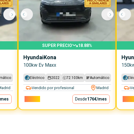
SUPER PRECIO
18.88
%
Hyundai
Kona
Hyun
100kw Ev Maxx
150kw
mático
Eléctrico
2022
72.103
km
Automático
Elé
Madrid
Vendido por profesional
Madrid
Ve
/mes
15.900€
Desde
176€
/mes
18.80