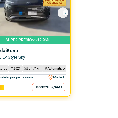
SUPER PRECIO
12.96
%
dai
Kona
 Ev Style Sky
ctrico
2021
85.171
km
Automático
ndido por profesional
Madrid
0€
Desde
208€
/mes