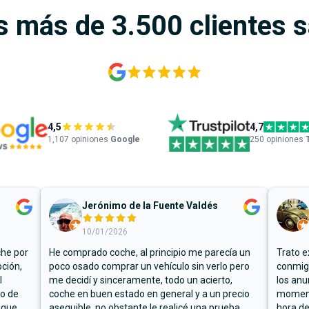
s más de 3.500 clientes 
4,5
4,7
1,107
opiniones
Google
250 opiniones
Jerónimo de la Fuente Valdés
10/01/2026
che por
He comprado coche, al principio me parecía un
Trato e
ción,
poco osado comprar un vehículo sin verlo pero
conmigo
l
me decidí y sinceramente, todo un acierto,
los anu
io de
coche en buen estado en general y a un precio
moment
 que
asequible, no obstante le realicé una prueba
hora de