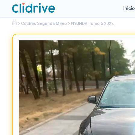
Inicio
Hyundai
Coches Segunda Mano
Ioniq 5
HYUNDAI Ioniq 5 2022
73KWH 160KW LIGHT RWD