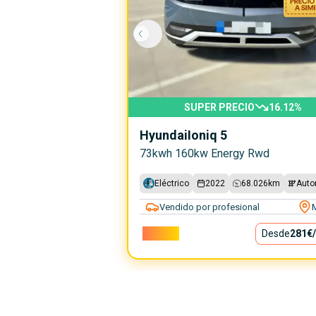
SUPER PRECIO
16.12
%
Hyundai
Ioniq 5
73kwh 160kw Energy Rwd
Eléctrico
2022
68.026
km
Auto
Vendido por profesional
25.500€
Desde
281€