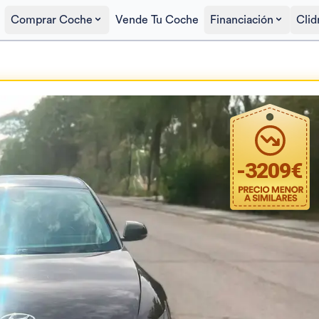
Comprar Coche
Vende Tu Coche
Financiación
Clid
Precio al contado
23.490€
-
3209
€