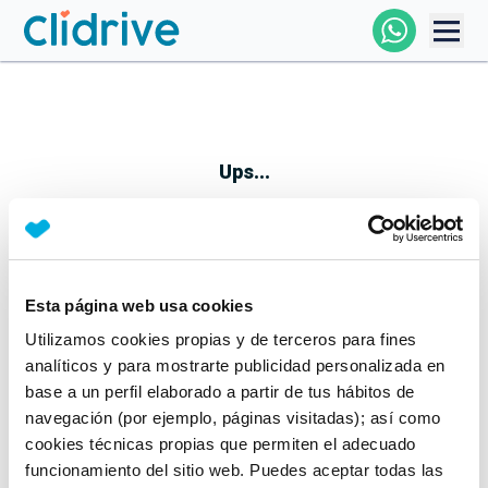
Comprar Coche
Todos Los Coches
Ups...
Profesional
Particular
Esta página web usa cookies
Parece que algo no ha ido bien
Utilizamos cookies propias y de terceros para fines
Financiación
No te preocupes, estamos trabajando en ello
analíticos y para mostrarte publicidad personalizada en
Mientras tanto, puedes echarle un vistazo a nuestros
base a un perfil elaborado a partir de tus hábitos de
Clidrive
coches:
navegación (por ejemplo, páginas visitadas); así como
cookies técnicas propias que permiten el adecuado
Ver coches
funcionamiento del sitio web. Puedes aceptar todas las