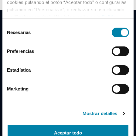
cookies pulsando el botón “Aceptar todo” o configurarlas
pulsando en “Personalizar”, o rechazar su uso clicando
en “Rechazar todas”. Más información en la
Política de
Cookies
.
Selección
Necesarias
de
consentimiento
Clidrive Group
Preferencias
Av. de Manoteras, 38
Madrid
28050
Estadística
Horario
Marketing
Lunes a Viernes
de 09:00 a 19:30
Compra un coche
+34 619 98 96 56
Mostrar detalles
Vende tu coche
+34 638 97 97 84
Aceptar todo