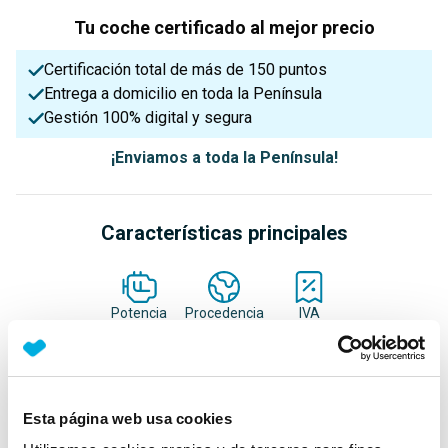
Tu coche certificado al mejor precio
Certificación total de más de 150 puntos
Entrega a domicilio en toda la Península
Gestión 100% digital y segura
¡Enviamos a toda la Península!
Características principales
Potencia
Procedencia
IVA
120 Cv
Nacional
Deducible
Nº Asientos
Matriculación
Tracción
Esta página web usa cookies
5
07/06/2024
Delantera