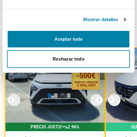
Mostrar detalles
Otros coches parecidos
Aceptar todo
Rechazar todo
-
500
€
PRECIO JUSTO
2.96
%
SU