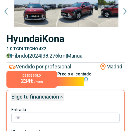
Hyundai
Kona
1.0 TGDI TECNO 4X2
Híbrido
|
2024
|
38.276
km
|
Manual
Vendido por profesional
Madrid
Precio al contado
DESDE SOLO
234€
21.200€
/mes
Elige tu financiación
Entrada