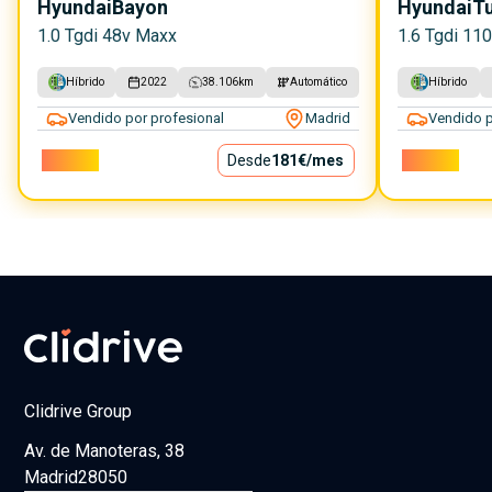
Hyundai
Bayon
Hyundai
T
1.0 Tgdi 48v Maxx
1.6 Tgdi 11
Híbrido
2022
38.106
km
Automático
Híbrido
Vendido por profesional
Madrid
Vendido p
16.400€
Desde
181€
/mes
21.400€
Clidrive Group
Av. de Manoteras, 38
Madrid
28050