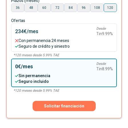
Plazos (meses)
36
48
60
72
84
96
108
120
Ofertas
Desde
234€
/mes
Tin
9.99
%
Con permanencia 24 meses
Seguro de crédito y siniestro
*
120
meses desde
5.99
% TAE
Desde
0€
/mes
Tin
8.99
%
Sin permanencia
Seguro incluido
*
120
meses desde
5.99
% TAE
Solicitar financiación