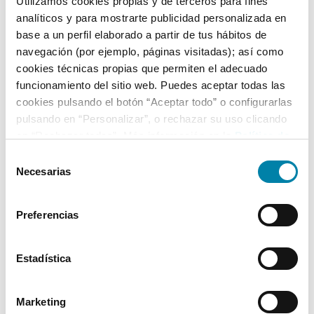
Utilizamos cookies propias y de terceros para fines
analíticos y para mostrarte publicidad personalizada en
base a un perfil elaborado a partir de tus hábitos de
Equipamiento*
navegación (por ejemplo, páginas visitadas); así como
cookies técnicas propias que permiten el adecuado
Detalles destacados
funcionamiento del sitio web. Puedes aceptar todas las
cookies pulsando el botón “Aceptar todo” o configurarlas
Android Auto y Apple CarPlay
pulsando en “Personalizar”, o rechazar su uso clicando
Faros Full LED
en “Rechazar todas”. Más información en la
Política de
Luz diurna LED
Cookies
.
Selección
Necesarias
+ Ver todos
de
consentimiento
Preferencias
* La información de Equipamiento puede no reflejar todos los detalles
específicos del vehículo.
Para cualquier duda, contacta con nuestro equipo.
Estadística
Más de 3.500 clientes satisfechos
Marketing