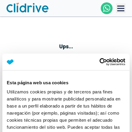
Comprar Coche
Todos Los Coches
Ups...
Profesional
Particular
Esta página web usa cookies
Parece que algo no ha ido bien
Utilizamos cookies propias y de terceros para fines
Financiación
No te preocupes, estamos trabajando en ello
analíticos y para mostrarte publicidad personalizada en
Mientras tanto, puedes echarle un vistazo a nuestros
base a un perfil elaborado a partir de tus hábitos de
Clidrive
coches:
navegación (por ejemplo, páginas visitadas); así como
cookies técnicas propias que permiten el adecuado
Ver coches
funcionamiento del sitio web. Puedes aceptar todas las