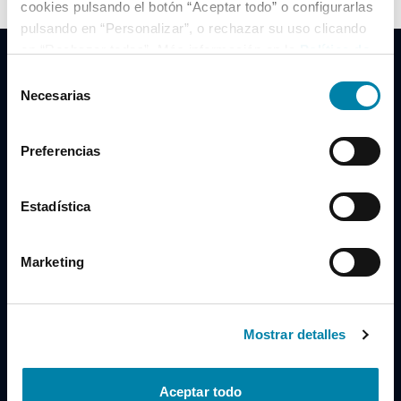
cookies pulsando el botón “Aceptar todo” o configurarlas
pulsando en “Personalizar”, o rechazar su uso clicando
en “Rechazar todas”. Más información en la
Política de
Cookies
.
Selección
Necesarias
de
consentimiento
Clidrive Group
Preferencias
Av. de Manoteras, 38
Madrid
28050
Estadística
Horario
Marketing
Lunes a Viernes
de 09:00 a 19:30
Compra un coche
+34 619 98 96 56
Mostrar detalles
Vende tu coche
+34 638 97 97 84
Aceptar todo