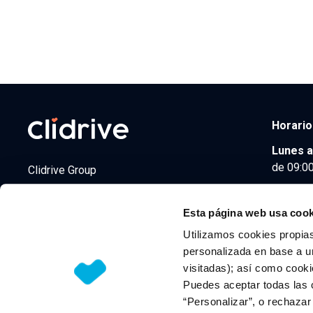
Horario
Lunes a
de 09:00
Clidrive Group
Av. de Manoteras, 38
Madrid
28050
Esta página web usa cook
Utilizamos cookies propias
personalizada en base a un
visitadas); así como cooki
© 2026 CLIDRIVE CAPITAL, SOCIEDAD LIMITADA. Todos l
Puedes aceptar todas las 
“Personalizar”, o rechaza