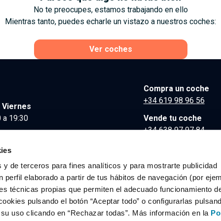
No te preocupes, estamos trabajando en ello
Mientras tanto, puedes echarle un vistazo a nuestros coches:
Ver coches
Compra un coche
+34 619 98 96 56
 Viernes
 a 19:30
Vende tu coche
+34 638 97 97 84
Comunicación y Pre
ies
contacto@clidrive.co
 y de terceros para fines analíticos y para mostrarte publicidad
 perfil elaborado a partir de tus hábitos de navegación (por eje
es técnicas propias que permiten el adecuado funcionamiento del
os derechos reservados.
cookies pulsando el botón “Aceptar todo” o configurarlas pulsan
r su uso clicando en “Rechazar todas”. Más información en la
Po