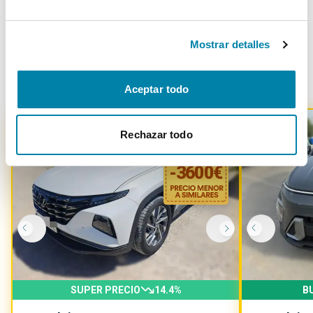
Mostrar detalles
Otros coches parecidos
Aceptar todo
Rechazar todo
-
3600
€
SUPER PRECIO
14.4
%
B