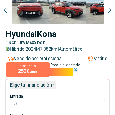
Hyundai
Kona
1.6 GDI HEV MAXX DCT
Híbrido
|
2024
|
47.382
km
|
Automático
Vendido por profesional
Madrid
Precio al contado
DESDE SOLO
253€
22.900€
/mes
Elige tu financiación
Entrada