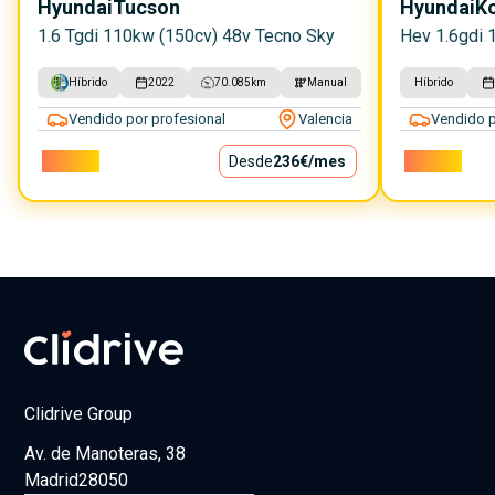
Hyundai
Tucson
Hyundai
K
1.6 Tgdi 110kw (150cv) 48v Tecno Sky
Hev 1.6gdi 
Híbrido
2022
70.085
km
Manual
Híbrido
Vendido por profesional
Valencia
Vendido p
21.400€
Desde
236€
/mes
26.500€
Clidrive Group
Av. de Manoteras, 38
Madrid
28050