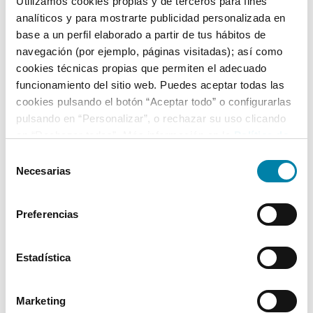
Utilizamos cookies propias y de terceros para fines
analíticos y para mostrarte publicidad personalizada en
base a un perfil elaborado a partir de tus hábitos de
Equipamiento*
navegación (por ejemplo, páginas visitadas); así como
cookies técnicas propias que permiten el adecuado
Detalles destacados
funcionamiento del sitio web. Puedes aceptar todas las
cookies pulsando el botón “Aceptar todo” o configurarlas
Android Auto y Apple CarPlay
pulsando en “Personalizar”, o rechazar su uso clicando
Luz diurna LED
en “Rechazar todas”. Más información en la
Política de
Preinstalación eléctrica de remolque
Cookies
.
Selección
Necesarias
+ Ver todos
de
consentimiento
Preferencias
* La información de Equipamiento puede no reflejar todos los detalles
específicos del vehículo.
Para cualquier duda, contacta con nuestro equipo.
Estadística
Más de 3.500 clientes satisfechos
Marketing