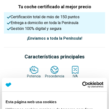
Tu coche certificado al mejor precio
Certificación total de más de 150 puntos
Entrega a domicilio en toda la Península
Gestión 100% digital y segura
¡Enviamos a toda la Península!
Características principales
Potencia
Procedencia
IVA
105 Cv
Nacional
Deducible
Nº Asientos
Matriculación
Tracción
Esta página web usa cookies
5
19/12/2024
Delantera