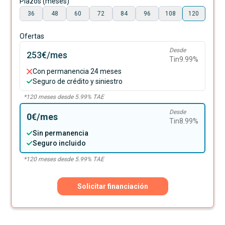
Plazos (meses)
36
48
60
72
84
96
108
120
Ofertas
Desde
253€
/mes
Tin
9.99
%
Con permanencia 24 meses
Seguro de crédito y siniestro
*
120
meses desde
5.99
% TAE
Desde
0€
/mes
Tin
8.99
%
Sin permanencia
Seguro incluido
*
120
meses desde
5.99
% TAE
Solicitar financiación