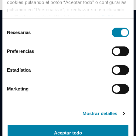
cookies pulsando el botón “Aceptar todo” o configurarlas
pulsando en “Personalizar”, o rechazar su uso clicando
en “Rechazar todas”. Más información en la
Política de
Cookies
.
Selección
Necesarias
de
consentimiento
Clidrive Group
Preferencias
Av. de Manoteras, 38
Madrid
28050
Estadística
Horario
Marketing
Lunes a Viernes
de 09:00 a 19:30
Compra un coche
+34 619 98 96 56
Mostrar detalles
Vende tu coche
+34 638 97 97 84
Aceptar todo