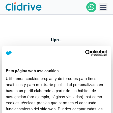
Comprar Coche
Todos Los Coches
Ups...
Profesional
Particular
Esta página web usa cookies
Parece que algo no ha ido bien
Utilizamos cookies propias y de terceros para fines
Financiación
No te preocupes, estamos trabajando en ello
analíticos y para mostrarte publicidad personalizada en
Mientras tanto, puedes echarle un vistazo a nuestros
base a un perfil elaborado a partir de tus hábitos de
Clidrive
coches:
navegación (por ejemplo, páginas visitadas); así como
cookies técnicas propias que permiten el adecuado
Ver coches
funcionamiento del sitio web. Puedes aceptar todas las