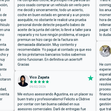
che por
He comprado coche, al principio me parecía un
Trato e
ción,
poco osado comprar un vehículo sin verlo pero
conmigo
l
me decidí y sinceramente, todo un acierto,
los anu
io de
coche en buen estado en general y a un precio
moment
 que
asequible, no obstante le realicé una prueba
hora de
hículo
personal donde detecte pequeño babeo de
rellena
ben una
aceite de la junta del cárter, lo llevé a taller para
pagar. 
 no
repararlo y no tuve ningún problema, el seguro
lo duda
e
premiun se hizo cargo de la factura sin
enta
demasiada dilatación. Muy contento y
den de
recomendable. Yo pagué al contado ya que eso
ucho y
de los préstamos bancarios todos sabemos
muy
cómo funcionan. En definitiva un acierto!!!
la
Gracias
He comp
mente
experie
,
espera
Vico Zapata
icitaron
atendie
resolvi
09/02/2026
rdad,
proceso
 venta
Me estuvo asesorando Agustina, es un placer su
financi
er
buen trato y profesionalismo! Felicito a Clidrive
exacta
por contar con tan buena calidad en sus
gestión
asesores comerciales. Darli de entregas fue
que tra