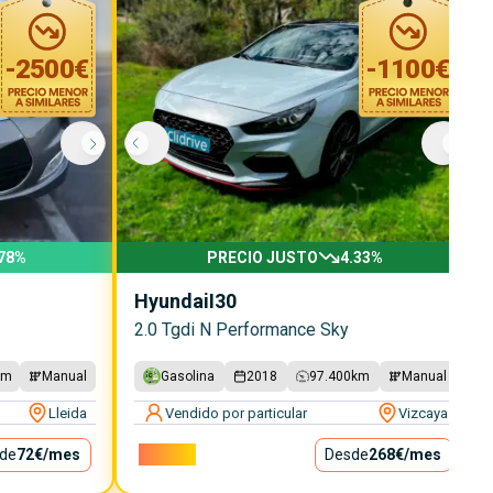
-
2500
€
-
1100
€
78
%
PRECIO JUSTO
4.33
%
Hyundai
I30
2.0 Tgdi N Performance Sky
km
Manual
Gasolina
2018
97.400
km
Manual
Lleida
Vendido por particular
Vizcaya
de
72€
/mes
24.300€
Desde
268€
/mes