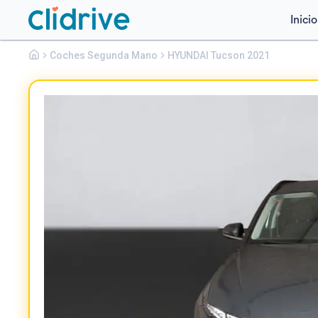
Inicio
Hyundai
Coches Segunda Mano
Tucson
HYUNDAI Tucson 2021
1.6 TGDI 110KW 150CV 48V MAXX