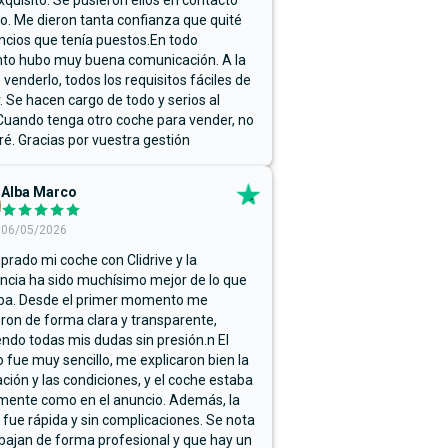
xquisito. Se pusieron ellos en contacto
. Me dieron tanta confianza que quité
ncios que tenía puestos.En todo
o hubo muy buena comunicación. A la
 venderlo, todos los requisitos fáciles de
r. Se hacen cargo de todo y serios al
Cuando tenga otro coche para vender, no
ré. Gracias por vuestra gestión
Alba Marco
06/05/2026
rado mi coche con Clidrive y la
ncia ha sido muchísimo mejor de lo que
ba. Desde el primer momento me
ron de forma clara y transparente,
endo todas mis dudas sin presión.n El
 fue muy sencillo, me explicaron bien la
ación y las condiciones, y el coche estaba
mente como en el anuncio. Además, la
 fue rápida y sin complicaciones. Se nota
bajan de forma profesional y que hay un