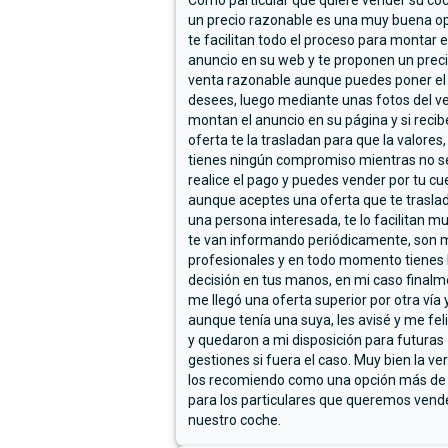
Como particular que quiere vender su co
un precio razonable es una muy buena op
te facilitan todo el proceso para montar e
anuncio en su web y te proponen un prec
venta razonable aunque puedes poner el
desees, luego mediante unas fotos del ve
montan el anuncio en su página y si reci
oferta te la trasladan para que la valores,
tienes ningún compromiso mientras no s
realice el pago y puedes vender por tu cu
aunque aceptes una oferta que te trasla
una persona interesada, te lo facilitan m
te van informando periódicamente, son 
profesionales y en todo momento tienes 
decisión en tus manos, en mi caso final
me llegó una oferta superior por otra vía y
aunque tenía una suya, les avisé y me fel
y quedaron a mi disposición para futuras
gestiones si fuera el caso. Muy bien la ve
los recomiendo como una opción más de
para los particulares que queremos vend
nuestro coche.