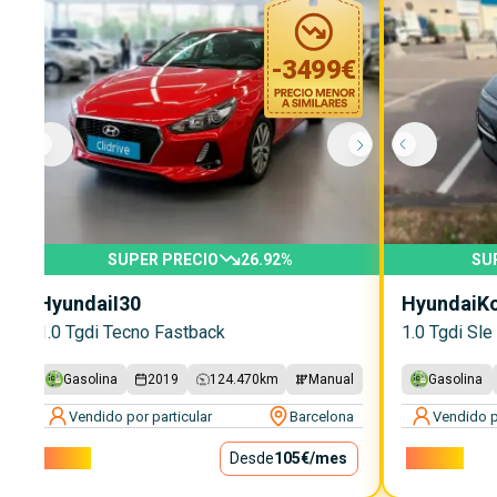
-
3499
€
SUPER PRECIO
26.92
%
SU
Hyundai
I30
Hyundai
K
1.0 Tgdi Tecno Fastback
1.0 Tgdi Sle
Gasolina
2019
124.470
km
Manual
Gasolina
Vendido por particular
Barcelona
Vendido p
9.500€
Desde
105€
/mes
12.900€