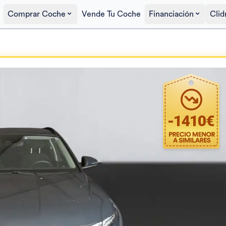
Comprar Coche
Vende Tu Coche
Financiación
Clid
Precio al contado
18.390€
-
1410
€