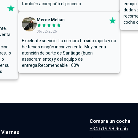
también acompañó el proceso
equipo 
duda vo
recome
Merce Melian
coche c
nte.
06/02/2026
 venta
Excelente servicio. La compra ha sido rápida y no
ación
he tenido ningún inconveniente. Muy buena
es, lo
atención de parte de Santiago (buen
 lo
asesoramiento) y del equipo de
er su
entrega.Recomendable 100%
s.
Compra un coche
+34 619 98 96 56
 Viernes