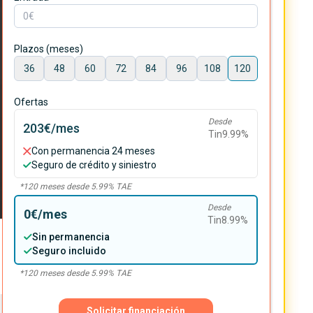
Plazos (meses)
36
48
60
72
84
96
108
120
Ofertas
Desde
203€
/mes
Tin
9.99
%
Con permanencia 24 meses
Seguro de crédito y siniestro
*
120
meses desde
5.99
% TAE
Desde
0€
/mes
Tin
8.99
%
Sin permanencia
Seguro incluido
*
120
meses desde
5.99
% TAE
Solicitar financiación