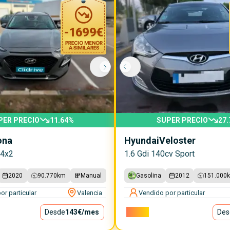
-
1699
€
PER PRECIO
11.64
%
SUPER PRECIO
27.
ona
Hyundai
Veloster
 4x2
1.6 Gdi 140cv Sport
2020
90.770
km
Manual
Gasolina
2012
151.000
or particular
Valencia
Vendido por particular
Desde
143€
/mes
6.500€
Des