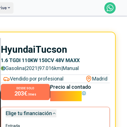
rive
Reservar
Saber más
Hyundai
Tucson
1.6 TGDI 110KW 150CV 48V MAXX
Gasolina
|
2021
|
97.016
km
|
Manual
Vendido por profesional
Madrid
Precio al contado
DESDE SOLO
203€
18.390€
/mes
Elige tu financiación
Entrada