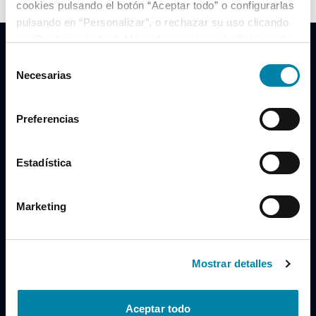
cookies pulsando el botón “Aceptar todo” o configurarlas
pulsando en “Personalizar”, o rechazar su uso clicando
en “Rechazar todas”. Más información en la
Política de
Cookies
.
Selección
Necesarias
de
consentimiento
Clidrive Group
Preferencias
Av. de Manoteras, 38
Madrid
28050
Estadística
Horario
Marketing
Lunes a Viernes
de 09:00 a 19:30
Compra un coche
+34 619 98 96 56
Mostrar detalles
Vende tu coche
+34 638 97 97 84
Aceptar todo