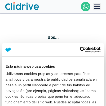
Comprar Coche
Todos Los Coches
Ups...
Profesional
Particular
Esta página web usa cookies
Parece que algo no ha ido bien
Utilizamos cookies propias y de terceros para fines
Financiación
No te preocupes, estamos trabajando en ello
analíticos y para mostrarte publicidad personalizada en
Mientras tanto, puedes echarle un vistazo a nuestros
base a un perfil elaborado a partir de tus hábitos de
Clidrive
coches:
navegación (por ejemplo, páginas visitadas); así como
cookies técnicas propias que permiten el adecuado
Ver coches
funcionamiento del sitio web. Puedes aceptar todas las