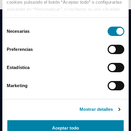
cookies pulsando el botón “Aceptar todo” o configurarlas
pulsando en “Personalizar”, o rechazar su uso clicando
en “Rechazar todas”. Más información en la
Política de
Cookies
.
Selección
Necesarias
de
consentimiento
Clidrive Group
Preferencias
Av. de Manoteras, 38
Madrid
28050
Estadística
Horario
Marketing
Lunes a Viernes
de 09:00 a 19:30
Compra un coche
+34 619 98 96 56
Mostrar detalles
Vende tu coche
+34 638 97 97 84
Aceptar todo