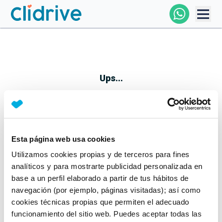
Comprar Coche
Todos Los Coches
Ups...
Profesional
Particular
Esta página web usa cookies
Parece que algo no ha ido bien
Utilizamos cookies propias y de terceros para fines
Financiación
No te preocupes, estamos trabajando en ello
analíticos y para mostrarte publicidad personalizada en
Mientras tanto, puedes echarle un vistazo a nuestros
base a un perfil elaborado a partir de tus hábitos de
Clidrive
coches:
navegación (por ejemplo, páginas visitadas); así como
cookies técnicas propias que permiten el adecuado
Ver coches
funcionamiento del sitio web. Puedes aceptar todas las