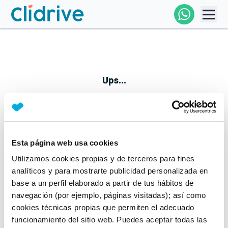
Comprar Coche
Todos Los Coches
Ups...
Profesional
Particular
Esta página web usa cookies
Parece que algo no ha ido bien
Utilizamos cookies propias y de terceros para fines
Financiación
No te preocupes, estamos trabajando en ello
analíticos y para mostrarte publicidad personalizada en
Mientras tanto, puedes echarle un vistazo a nuestros
base a un perfil elaborado a partir de tus hábitos de
Clidrive
coches:
navegación (por ejemplo, páginas visitadas); así como
cookies técnicas propias que permiten el adecuado
Ver coches
funcionamiento del sitio web. Puedes aceptar todas las