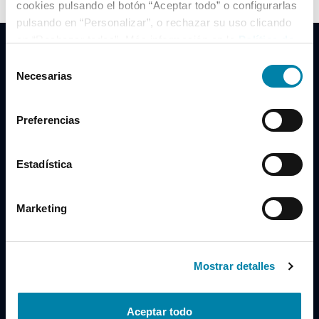
cookies pulsando el botón “Aceptar todo” o configurarlas
pulsando en “Personalizar”, o rechazar su uso clicando
en “Rechazar todas”. Más información en la
Política de
Cookies
.
Selección
Necesarias
de
consentimiento
Clidrive Group
Preferencias
Av. de Manoteras, 38
Madrid
28050
Estadística
Horario
Marketing
Lunes a Viernes
de 09:00 a 19:30
Compra un coche
+34 619 98 96 56
Mostrar detalles
Vende tu coche
+34 638 97 97 84
Aceptar todo