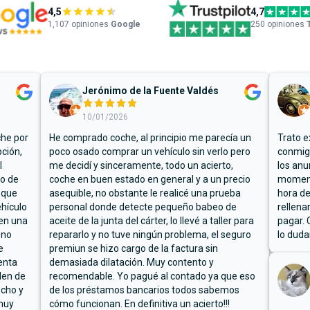
4,5
4,7
1,107
opiniones
Google
250 opiniones
Jerónimo de la Fuente Valdés
10/01/2026
che por
He comprado coche, al principio me parecía un
Trato e
ción,
poco osado comprar un vehículo sin verlo pero
conmigo
l
me decidí y sinceramente, todo un acierto,
los anu
io de
coche en buen estado en general y a un precio
moment
 que
asequible, no obstante le realicé una prueba
hora de
hículo
personal donde detecte pequeño babeo de
rellena
ben una
aceite de la junta del cárter, lo llevé a taller para
pagar. 
 no
repararlo y no tuve ningún problema, el seguro
lo duda
e
premiun se hizo cargo de la factura sin
enta
demasiada dilatación. Muy contento y
den de
recomendable. Yo pagué al contado ya que eso
ucho y
de los préstamos bancarios todos sabemos
muy
cómo funcionan. En definitiva un acierto!!!