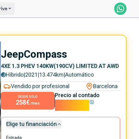
rive
Reservar
Saber más
Jeep
Compass
4XE 1.3 PHEV 140KW(190CV) LIMITED AT AWD
Híbrido
|
2021
|
13.474
km
|
Automático
Vendido por profesional
Barcelona
Precio al contado
DESDE SOLO
258€
23.400€
/mes
Elige tu financiación
Entrada