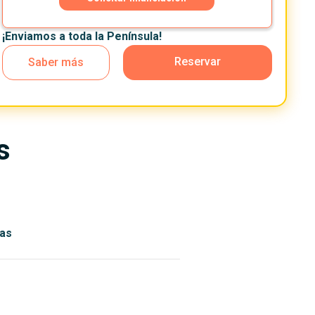
¡Enviamos a toda la Península!
Reservar
Saber más
s
as