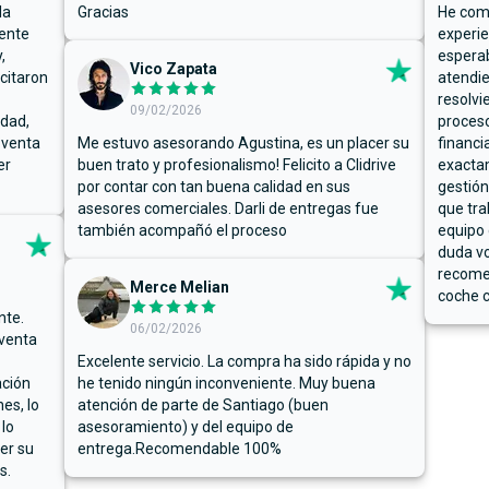
la
Gracias
He comp
mente
experie
,
espera
Vico Zapata
icitaron
atendie
resolvi
09/02/2026
rdad,
proceso
 venta
Me estuvo asesorando Agustina, es un placer su
financi
er
buen trato y profesionalismo! Felicito a Clidrive
exacta
por contar con tan buena calidad en sus
gestión
asesores comerciales. Darli de entregas fue
que tra
también acompañó el proceso
equipo 
duda vo
recome
Merce Melian
coche c
nte.
06/02/2026
 venta
Excelente servicio. La compra ha sido rápida y no
ación
he tenido ningún inconveniente. Muy buena
es, lo
atención de parte de Santiago (buen
 lo
asesoramiento) y del equipo de
er su
entrega.Recomendable 100%
s.