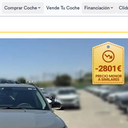
Comprar Coche
Vende Tu Coche
Financiación
Clid
Precio al contado
23.400€
-
2801
€