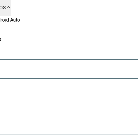
dos
roid Auto
D