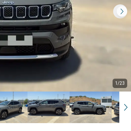
1
/
23