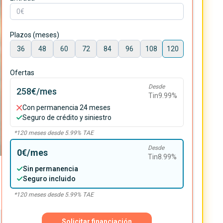
Plazos (meses)
36
48
60
72
84
96
108
120
Ofertas
Desde
258€
/mes
Tin
9.99
%
Con permanencia 24 meses
Seguro de crédito y siniestro
*
120
meses desde
5.99
% TAE
Desde
0€
/mes
Tin
8.99
%
Sin permanencia
Seguro incluido
*
120
meses desde
5.99
% TAE
Solicitar financiación