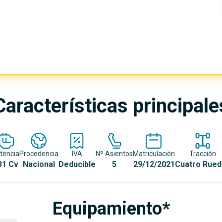
Características principale
tencia
Procedencia
IVA
Nº Asientos
Matriculación
Tracción
31 Cv
Nacional
Deducible
5
29/12/2021
Cuatro Rued
Equipamiento*