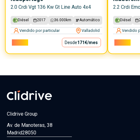
2.0 Crdi Vgt 136 Kw Gt Line Auto 4x4
2.2 Crdi Emo
Diésel
2017
36.000
km
Automático
Diésel
Vendido por particular
Valladolid
Vendido p
15.500€
Desde
171€
/mes
15.000€
Clidrive Group
Av. de Manoteras, 38
Madrid
28050