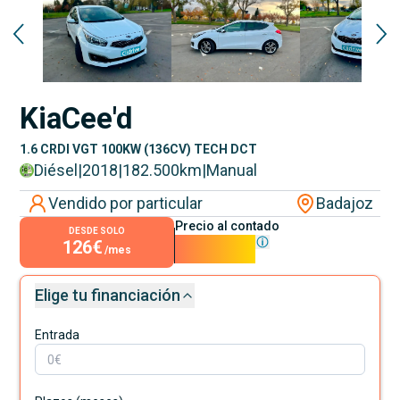
Reservado
Kia
Cee'd
1.6 CRDI VGT 100KW (136CV) TECH DCT
Diésel
|
2018
|
182.500
km
|
Manual
Vendido por particular
Badajoz
Precio al contado
DESDE SOLO
126€
11.400€
/mes
Elige tu financiación
Entrada