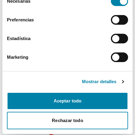
Necesarias
de
consentimiento
Interior
Preferencias
Seguridad
Estadística
Multimedia
Marketing
Confort
Mostrar detalles
* La información de Equipamiento puede no reflejar todos los detalles
específicos del vehículo.
Para cualquier duda, contacta con nuestro equipo.
Aceptar todo
Rechazar todo
Más de 3.500 clientes satisfechos