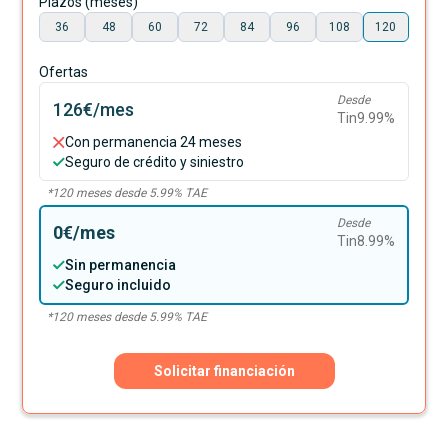
Plazos (meses)
36
48
60
72
84
96
108
120
Ofertas
Desde
126€
/mes
Tin
9.99
%
Con permanencia 24 meses
Seguro de crédito y siniestro
*
120
meses desde
5.99
% TAE
Desde
0€
/mes
Tin
8.99
%
Sin permanencia
Seguro incluido
*
120
meses desde
5.99
% TAE
Solicitar financiación