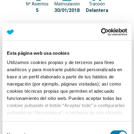
Nº Asientos
Matriculación
Tracción
5
30/01/2018
Delantera
Equipamiento*
Detalles destacados
Esta página web usa cookies
Sistema de infoentretenimiento con pantalla táctil y
Utilizamos cookies propias y de terceros para fines
navegador
analíticos y para mostrarte publicidad personalizada en
Sensores de aparcamiento traseros
base a un perfil elaborado a partir de tus hábitos de
navegación (por ejemplo, páginas visitadas); así como
Sistema de navegación integrado
cookies técnicas propias que permiten el adecuado
+ Ver todos
funcionamiento del sitio web. Puedes aceptar todas las
cookies pulsando el botón “Aceptar todo” o configurarlas
Ficha técnica
pulsando en “Personalizar”, o rechazar su uso clicando
en “Rechazar todas”. Más información en la
Política de
Cookies
.
Selección
Exterior