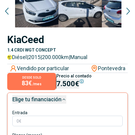
Kia
Ceed
1.4 CRDI WGT CONCEPT
Diésel
|
2015
|
200.000
km
|
Manual
Vendido por particular
Pontevedra
Precio al contado
DESDE SOLO
83€
7.500€
/mes
Elige tu financiación
Entrada