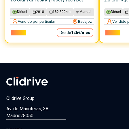
Diésel
2018
182.500
km
Manual
Diésel
Vendido por particular
Badajoz
Vendido p
11.400€
Desde
126€
/mes
15.500€
Clidrive Group
Av. de Manoteras, 38
Madrid
28050