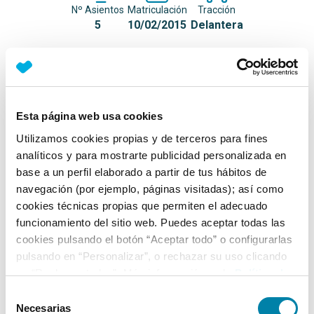
Nº Asientos
Matriculación
Tracción
5
10/02/2015
Delantera
Equipamiento*
Detalles destacados
Esta página web usa cookies
Control de crucero con limitador de velocidad
Utilizamos cookies propias y de terceros para fines
analíticos y para mostrarte publicidad personalizada en
Aire Acondicionado
base a un perfil elaborado a partir de tus hábitos de
Auto Start&Stop
navegación (por ejemplo, páginas visitadas); así como
cookies técnicas propias que permiten el adecuado
+ Ver todos
funcionamiento del sitio web. Puedes aceptar todas las
cookies pulsando el botón “Aceptar todo” o configurarlas
Ficha técnica
pulsando en “Personalizar”, o rechazar su uso clicando
en “Rechazar todas”. Más información en la
Política de
Cookies
.
Exterior
Selección
Necesarias
de