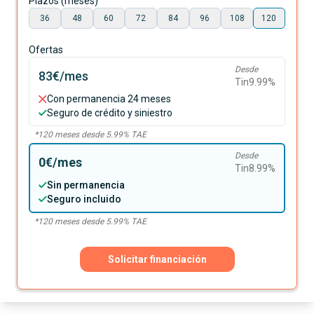
Plazos (meses)
36
48
60
72
84
96
108
120
Ofertas
Desde
83€
/mes
Tin
9.99
%
Con permanencia 24 meses
Seguro de crédito y siniestro
*
120
meses desde
5.99
% TAE
Desde
0€
/mes
Tin
8.99
%
Sin permanencia
Seguro incluido
*
120
meses desde
5.99
% TAE
Solicitar financiación