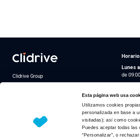
Horario
Lunes a
de 09:00
Clidrive Group
Av. de Manoteras, 38
Madrid
28050
Esta página web usa cook
Utilizamos cookies propias
personalizada en base a un
visitadas); así como cooki
© 2026 CLIDRIVE CAPITAL, SOCIEDAD LIMITADA. Todos l
Puedes aceptar todas las 
“Personalizar”, o rechaza