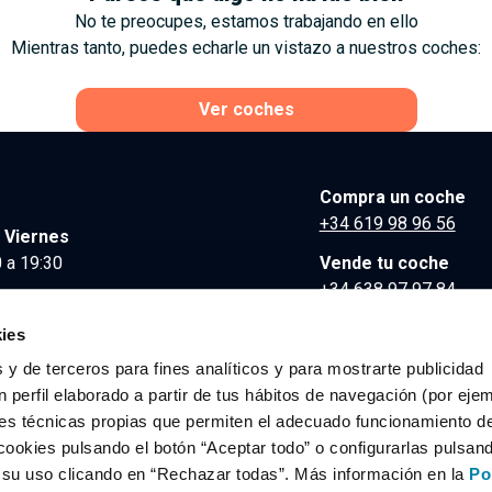
No te preocupes, estamos trabajando en ello
Mientras tanto, puedes echarle un vistazo a nuestros coches:
Ver coches
Compra un coche
+34 619 98 96 56
 Viernes
 a 19:30
Vende tu coche
+34 638 97 97 84
Comunicación y Pre
ies
contacto@clidrive.co
 y de terceros para fines analíticos y para mostrarte publicidad
 perfil elaborado a partir de tus hábitos de navegación (por eje
es técnicas propias que permiten el adecuado funcionamiento del
os derechos reservados.
cookies pulsando el botón “Aceptar todo” o configurarlas pulsan
r su uso clicando en “Rechazar todas”. Más información en la
Po