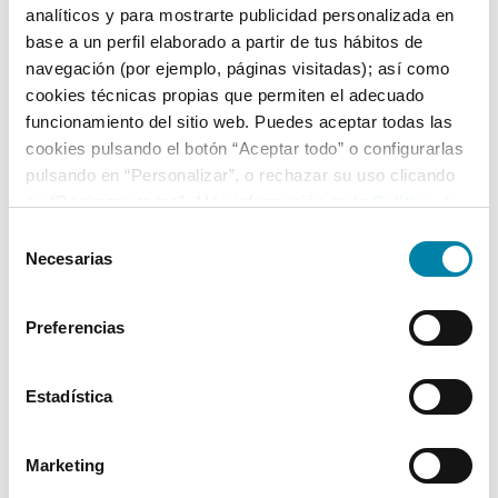
analíticos y para mostrarte publicidad personalizada en
base a un perfil elaborado a partir de tus hábitos de
Equipamiento*
navegación (por ejemplo, páginas visitadas); así como
cookies técnicas propias que permiten el adecuado
Detalles destacados
funcionamiento del sitio web. Puedes aceptar todas las
cookies pulsando el botón “Aceptar todo” o configurarlas
Android Auto / Apple CarPlay
pulsando en “Personalizar”, o rechazar su uso clicando
Faros LED
en “Rechazar todas”. Más información en la
Política de
Cookies
.
Faros antiniebla LED
Selección
Necesarias
de
+ Ver todos
consentimiento
Preferencias
* La información de Equipamiento puede no reflejar todos los detalles
específicos del vehículo.
Para cualquier duda, contacta con nuestro equipo.
Estadística
Marketing
Más de 3.500 clientes satisfechos