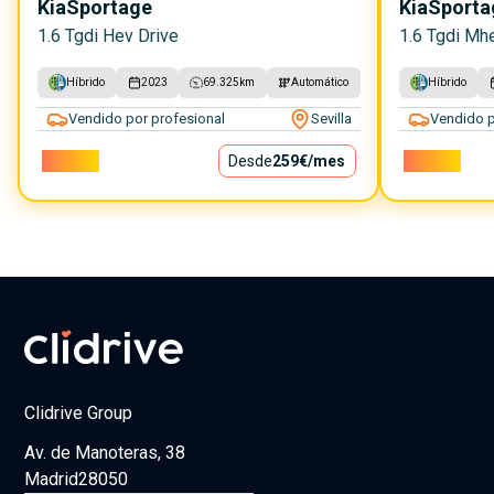
Kia
Sportage
Kia
Sporta
1.6 Tgdi Hev Drive
1.6 Tgdi Mh
Híbrido
2023
69.325
km
Automático
Híbrido
Vendido por profesional
Sevilla
Vendido p
23.500€
Desde
259€
/mes
25.900€
Clidrive Group
Av. de Manoteras, 38
Madrid
28050