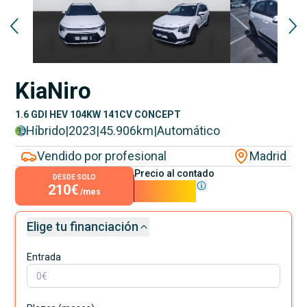
Kia
Niro
1.6 GDI HEV 104KW 141CV CONCEPT
Híbrido
|
2023
|
45.906
km
|
Automático
Vendido por profesional
Madrid
Precio al contado
DESDE SOLO
210€
18.990€
/mes
Elige tu financiación
Entrada