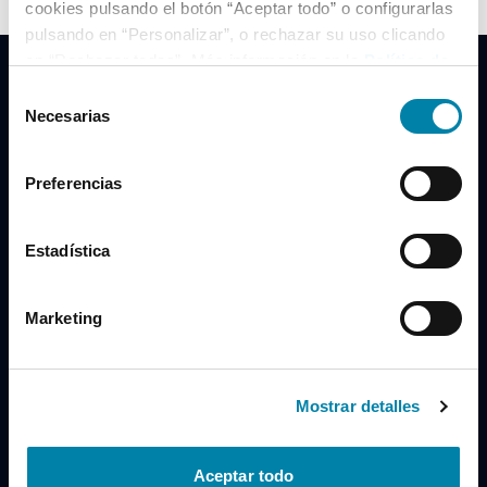
cookies pulsando el botón “Aceptar todo” o configurarlas
pulsando en “Personalizar”, o rechazar su uso clicando
en “Rechazar todas”. Más información en la
Política de
Cookies
.
Selección
Necesarias
de
consentimiento
Clidrive Group
Preferencias
Av. de Manoteras, 38
Madrid
28050
Estadística
Horario
Marketing
Lunes a Viernes
de 09:00 a 19:30
Compra un coche
+34 619 98 96 56
Mostrar detalles
Vende tu coche
+34 638 97 97 84
Aceptar todo