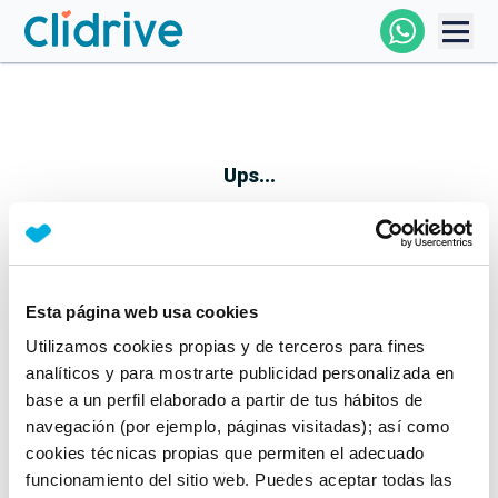
Comprar Coche
Todos Los Coches
Ups...
Profesional
Particular
Esta página web usa cookies
Parece que algo no ha ido bien
Utilizamos cookies propias y de terceros para fines
Financiación
No te preocupes, estamos trabajando en ello
analíticos y para mostrarte publicidad personalizada en
Mientras tanto, puedes echarle un vistazo a nuestros
base a un perfil elaborado a partir de tus hábitos de
Clidrive
coches:
navegación (por ejemplo, páginas visitadas); así como
cookies técnicas propias que permiten el adecuado
Ver coches
funcionamiento del sitio web. Puedes aceptar todas las