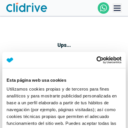
Comprar Coche
Todos Los Coches
Ups...
Profesional
Particular
Esta página web usa cookies
Parece que algo no ha ido bien
Utilizamos cookies propias y de terceros para fines
Financiación
No te preocupes, estamos trabajando en ello
analíticos y para mostrarte publicidad personalizada en
Mientras tanto, puedes echarle un vistazo a nuestros
base a un perfil elaborado a partir de tus hábitos de
Clidrive
coches:
navegación (por ejemplo, páginas visitadas); así como
cookies técnicas propias que permiten el adecuado
Ver coches
funcionamiento del sitio web. Puedes aceptar todas las