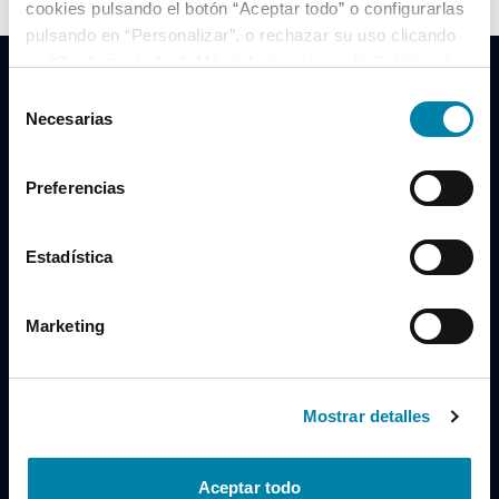
cookies pulsando el botón “Aceptar todo” o configurarlas
pulsando en “Personalizar”, o rechazar su uso clicando
en “Rechazar todas”. Más información en la
Política de
Cookies
.
Selección
Necesarias
de
consentimiento
Clidrive Group
Preferencias
Av. de Manoteras, 38
Madrid
28050
Estadística
Horario
Marketing
Lunes a Viernes
de 09:00 a 19:30
Compra un coche
+34 619 98 96 56
Mostrar detalles
Vende tu coche
+34 638 97 97 84
Aceptar todo