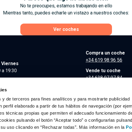
No te preocupes, estamos trabajando en ello
Mientras tanto, puedes echarle un vistazo a nuestros coches:
Ver coches
Compra un coche
+34 619 98 96 56
 Viernes
 a 19:30
Vende tu coche
+34 638 97 97 84
Comunicación y Pre
ies
contacto@clidrive.co
 y de terceros para fines analíticos y para mostrarte publicidad
 perfil elaborado a partir de tus hábitos de navegación (por eje
es técnicas propias que permiten el adecuado funcionamiento del
os derechos reservados.
cookies pulsando el botón “Aceptar todo” o configurarlas pulsan
r su uso clicando en “Rechazar todas”. Más información en la
Po