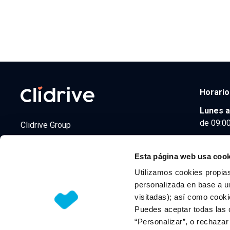
Horario
Lunes a
de 09:00
Clidrive Group
Av. de Manoteras, 38
Madrid
28050
Esta página web usa cook
Utilizamos cookies propias
personalizada en base a un
visitadas); así como cooki
© 2026 CLIDRIVE CAPITAL, SOCIEDAD LIMITADA. Todos l
Puedes aceptar todas las 
“Personalizar”, o rechaza