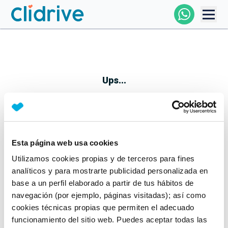
Comprar Coche
Todos Los Coches
Ups...
Profesional
Particular
Esta página web usa cookies
Parece que algo no ha ido bien
Utilizamos cookies propias y de terceros para fines
Financiación
No te preocupes, estamos trabajando en ello
analíticos y para mostrarte publicidad personalizada en
Mientras tanto, puedes echarle un vistazo a nuestros
base a un perfil elaborado a partir de tus hábitos de
Clidrive
coches:
navegación (por ejemplo, páginas visitadas); así como
cookies técnicas propias que permiten el adecuado
Ver coches
funcionamiento del sitio web. Puedes aceptar todas las