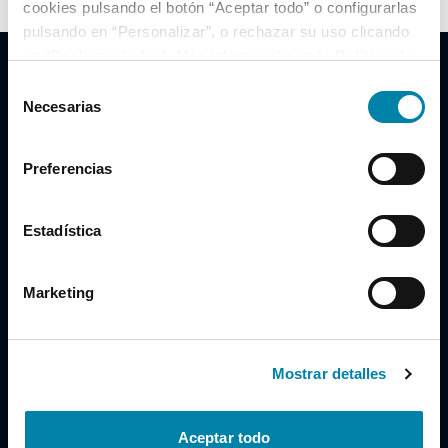
cookies pulsando el botón “Aceptar todo” o configurarlas
pulsando en “Personalizar”, o rechazar su uso clicando
en “Rechazar todas”. Más información en la
Política de
Cookies
.
Selección
Necesarias
de
consentimiento
Clidrive Group
Preferencias
Av. de Manoteras, 38
Madrid
28050
Estadística
Horario
Marketing
Lunes a Viernes
de 09:00 a 19:30
Compra un coche
+34 619 98 96 56
Mostrar detalles
Vende tu coche
+34 638 97 97 84
Aceptar todo