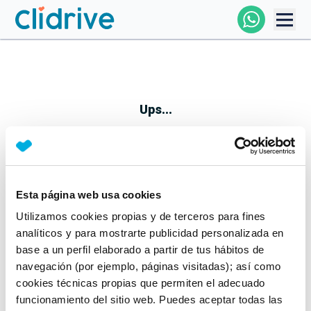
Comprar Coche
Todos Los Coches
Ups...
Profesional
Particular
Esta página web usa cookies
Parece que algo no ha ido bien
Utilizamos cookies propias y de terceros para fines
Financiación
No te preocupes, estamos trabajando en ello
analíticos y para mostrarte publicidad personalizada en
Mientras tanto, puedes echarle un vistazo a nuestros
base a un perfil elaborado a partir de tus hábitos de
Clidrive
coches:
navegación (por ejemplo, páginas visitadas); así como
cookies técnicas propias que permiten el adecuado
Ver coches
funcionamiento del sitio web. Puedes aceptar todas las