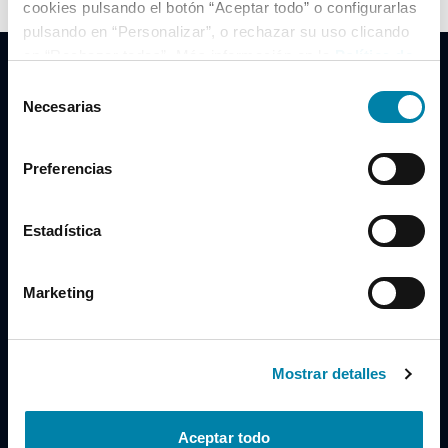
cookies pulsando el botón “Aceptar todo” o configurarlas
pulsando en “Personalizar”, o rechazar su uso clicando
en “Rechazar todas”. Más información en la
Política de
Cookies
.
Selección
Necesarias
de
consentimiento
Clidrive Group
Preferencias
Av. de Manoteras, 38
Madrid
28050
Estadística
Horario
Marketing
Lunes a Viernes
de 09:00 a 19:30
Compra un coche
+34 619 98 96 56
Mostrar detalles
Vende tu coche
+34 638 97 97 84
Aceptar todo