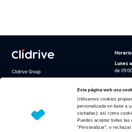
Horario
Lunes a
de 09:00
Clidrive Group
Av. de Manoteras, 38
Madrid
28050
Esta página web usa cook
Utilizamos cookies propias
personalizada en base a un
visitadas); así como cooki
© 2026 CLIDRIVE CAPITAL, SOCIEDAD LIMITADA. Todos l
Puedes aceptar todas las 
“Personalizar”, o rechaza