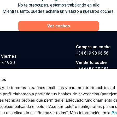
No te preocupes, estamos trabajando en ello
Mientras tanto, puedes echarle un vistazo a nuestros coches:
Ver coches
Compra un coche
+34 619 98 96 56
 Viernes
 a 19:30
Vende tu coche
+34 638 97 97 84
Comunicación y Pre
ies
contacto@clidrive.co
 y de terceros para fines analíticos y para mostrarte publicidad
 perfil elaborado a partir de tus hábitos de navegación (por eje
es técnicas propias que permiten el adecuado funcionamiento del
os derechos reservados.
cookies pulsando el botón “Aceptar todo” o configurarlas pulsan
r su uso clicando en “Rechazar todas”. Más información en la
Po