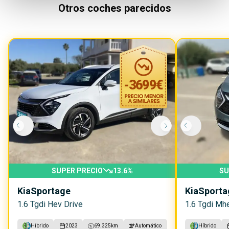
Otros coches parecidos
-
3699
€
SUPER PRECIO
13.6
%
SU
Kia
Sportage
Kia
Sporta
1.6 Tgdi Hev Drive
1.6 Tgdi Mh
Híbrido
2023
69.325
km
Automático
Híbrido