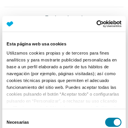
Equipamiento*
Detalles destacados
Android Auto y Apple CarPlay
Esta página web usa cookies
Luz diurna LED
Utilizamos cookies propias y de terceros para fines
analíticos y para mostrarte publicidad personalizada en
Puerto USB delante y puerto de carga USB detrás
base a un perfil elaborado a partir de tus hábitos de
+ Ver todos
navegación (por ejemplo, páginas visitadas); así como
cookies técnicas propias que permiten el adecuado
Ficha técnica
funcionamiento del sitio web. Puedes aceptar todas las
cookies pulsando el botón “Aceptar todo” o configurarlas
pulsando en “Personalizar”, o rechazar su uso clicando
Exterior
en “Rechazar todas”. Más información en la
Política de
Cookies
.
Selección
Interior
Necesarias
de