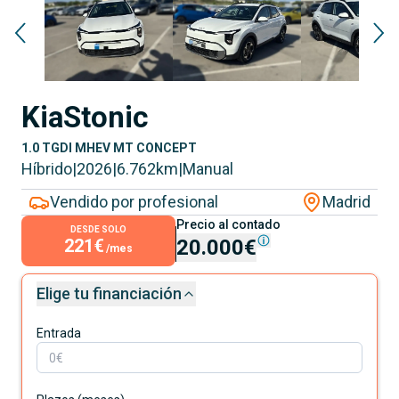
Kia
Stonic
1.0 TGDI MHEV MT CONCEPT
Híbrido
|
2026
|
6.762
km
|
Manual
Vendido por profesional
Madrid
Precio al contado
DESDE SOLO
221€
20.000€
/mes
Elige tu financiación
Entrada