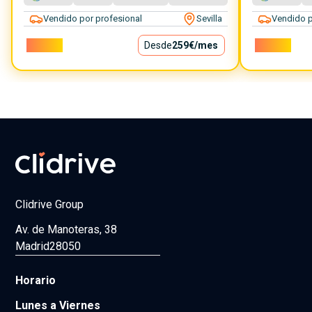
Vendido por profesional
Sevilla
Vendido p
23.500€
Desde
259€
/mes
25.900€
Clidrive Group
Av. de Manoteras, 38
Madrid
28050
Horario
Lunes a Viernes