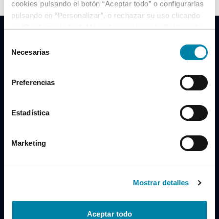
cookies pulsando el botón “Aceptar todo” o configurarlas
pulsando en “Personalizar”, o rechazar su uso clicando
en “Rechazar todas”. Más información en la
Política de
Cookies
.
Selección
Necesarias
de
consentimiento
Clidrive Group
Preferencias
Av. de Manoteras, 38
Madrid
28050
Estadística
Horario
Marketing
Lunes a Viernes
de 09:00 a 19:30
Compra un coche
+34 619 98 96 56
Mostrar detalles
Vende tu coche
+34 638 97 97 84
Aceptar todo