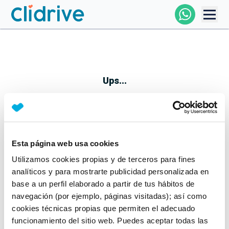
Comprar Coche
Todos Los Coches
Ups...
Profesional
Particular
Esta página web usa cookies
Parece que algo no ha ido bien
Utilizamos cookies propias y de terceros para fines
Financiación
No te preocupes, estamos trabajando en ello
analíticos y para mostrarte publicidad personalizada en
Mientras tanto, puedes echarle un vistazo a nuestros
base a un perfil elaborado a partir de tus hábitos de
Clidrive
coches:
navegación (por ejemplo, páginas visitadas); así como
cookies técnicas propias que permiten el adecuado
Ver coches
funcionamiento del sitio web. Puedes aceptar todas las