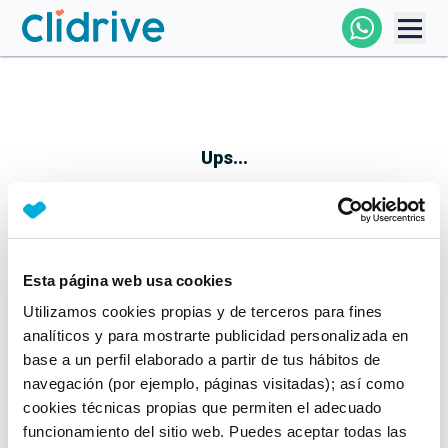
Comprar Coche
Todos Los Coches
Ups...
Profesional
Particular
Esta página web usa cookies
Parece que algo no ha ido bien
Utilizamos cookies propias y de terceros para fines
Financiación
No te preocupes, estamos trabajando en ello
analíticos y para mostrarte publicidad personalizada en
Mientras tanto, puedes echarle un vistazo a nuestros
base a un perfil elaborado a partir de tus hábitos de
Clidrive
coches:
navegación (por ejemplo, páginas visitadas); así como
cookies técnicas propias que permiten el adecuado
Ver coches
funcionamiento del sitio web. Puedes aceptar todas las