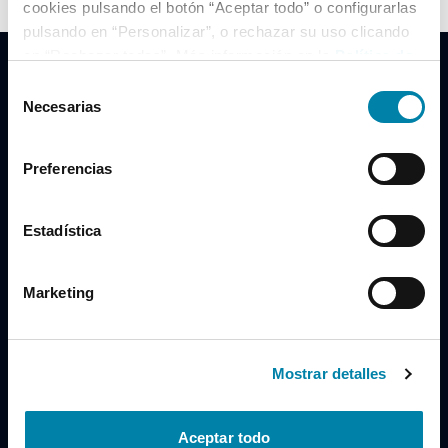
cookies pulsando el botón “Aceptar todo” o configurarlas
pulsando en “Personalizar”, o rechazar su uso clicando
en “Rechazar todas”. Más información en la
Política de
Cookies
.
Selección
Necesarias
de
consentimiento
Clidrive Group
Preferencias
Av. de Manoteras, 38
Madrid
28050
Estadística
Horario
Marketing
Lunes a Viernes
de 09:00 a 19:30
Compra un coche
+34 619 98 96 56
Mostrar detalles
Vende tu coche
+34 638 97 97 84
Aceptar todo