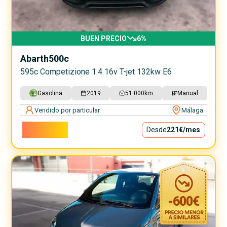
BUEN PRECIO
6
%
Abarth
500c
595c Competizione 1.4 16v T-jet 132kw E6
Gasolina
2019
51.000
km
Manual
Vendido por particular
Málaga
19.995€
Desde
221€
/mes
-
600
€