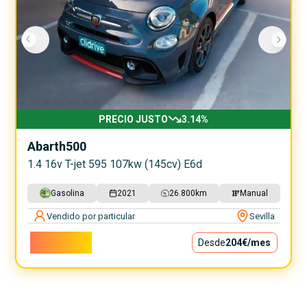
PRECIO JUSTO
3.14
%
Abarth
500
1.4 16v T-jet 595 107kw (145cv) E6d
Gasolina
2021
26.800
km
Manual
Vendido por particular
Sevilla
18.500€
Desde
204€
/mes