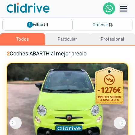
Comprar Coche
Filtrar
Ordenar
1
Todos Los Coches
Todos
Particular
Profesional
Profesional
2
Coches
ABARTH
al mejor precio
Particular
-
1276
€
Financiación
Clidrive