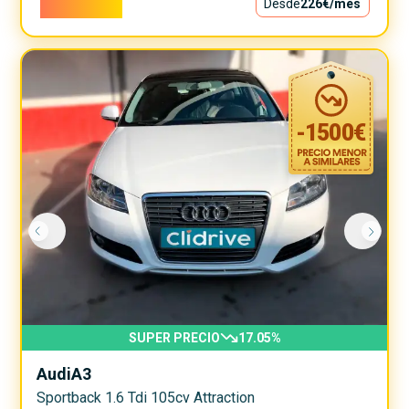
20.500€
Desde
226€
/mes
-
1500
€
SUPER PRECIO
17.05
%
Audi
A3
Sportback 1.6 Tdi 105cv Attraction