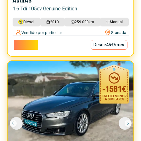
Audi
A3
1.6 Tdi 105cv Genuine Edition
Diésel
2010
259.000
km
Manual
Vendido por particular
Granada
4.000€
Desde
45€
/mes
-
1581
€