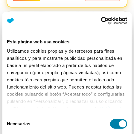
Esta página web usa cookies
Utilizamos cookies propias y de terceros para fines
analíticos y para mostrarte publicidad personalizada en
base a un perfil elaborado a partir de tus hábitos de
navegación (por ejemplo, páginas visitadas); así como
cookies técnicas propias que permiten el adecuado
funcionamiento del sitio web. Puedes aceptar todas las
cookies pulsando el botón “Aceptar todo” o configurarlas
pulsando en “Personalizar”, o rechazar su uso clicando
en “Rechazar todas”. Más información en la
Política de
Audi
A5
Cookies
.
Sportback 2.0 Tdi 150cv Advanced Edit
Selección
Necesarias
de
Diésel
2015
133.185
km
Manual
consentimiento