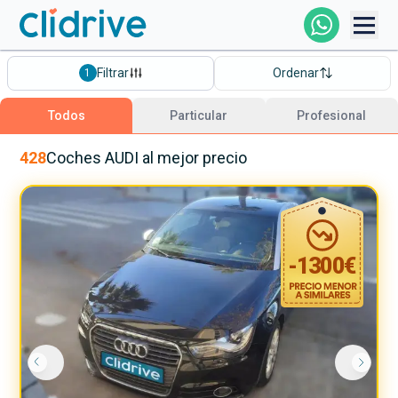
Comprar Coche
Filtrar
Ordenar
1
Todos Los Coches
Todos
Particular
Profesional
Profesional
428
Coches
AUDI
al mejor precio
Particular
-
1300
€
Financiación
Clidrive