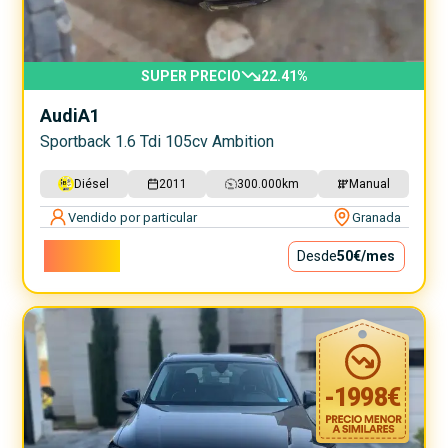
SUPER PRECIO
22.41
%
Audi
A1
Sportback 1.6 Tdi 105cv Ambition
Diésel
2011
300.000
km
Manual
Vendido por particular
Granada
4.500€
Desde
50€
/mes
-
1998
€