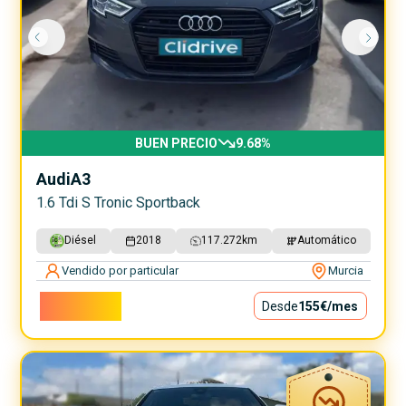
BUEN PRECIO
9.68
%
Audi
A3
1.6 Tdi S Tronic Sportback
Diésel
2018
117.272
km
Automático
Vendido por particular
Murcia
14.000€
Desde
155€
/mes