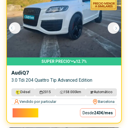
SUPER PRECIO
12.7
%
Audi
Q7
3.0 Tdi 204 Quattro Tip Advanced Edition
Diésel
2015
158.000
km
Automático
Vendido por particular
Barcelona
22.000€
Desde
243€
/mes