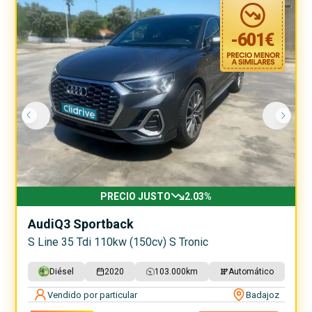
-
601
€
PRECIO JUSTO
2.03
%
Audi
Q3 Sportback
S Line 35 Tdi 110kw (150cv) S Tronic
Diésel
2020
103.000
km
Automático
Vendido por particular
Badajoz