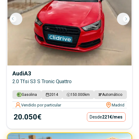
Audi
A3
2.0 Tfsi S3 S Tronic Quattro
Gasolina
2014
150.000
km
Automático
Vendido por particular
Madrid
20.050€
Desde
221€
/mes