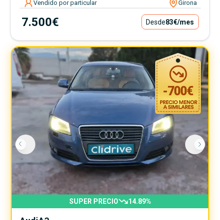
Vendido por particular
Girona
7.500€
Desde
83€
/mes
-
700
€
SUPER PRECIO
14.89
%