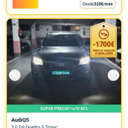
29.000€
Desde
320€
/mes
-
1700
€
SUPER PRECIO
10.43
%
Audi
Q5
3.0 Tdi Quattro S Tronic