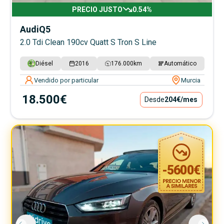
PRECIO JUSTO
0.54
%
Audi
Q5
2.0 Tdi Clean 190cv Quatt S Tron S Line
Diésel
2016
176.000
km
Automático
Vendido por particular
Murcia
18.500€
Desde
204€
/mes
-
5600
€