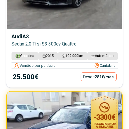
Audi
A3
Sedan 2.0 Tfsi S3 300cv Quattro
Gasolina
2015
109.000
km
Automático
Vendido por particular
Cantabria
25.500€
Desde
281€
/mes
-
3300
€