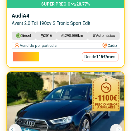
SUPER PRECIO
28.77
%
Audi
A4
Avant 2.0 Tdi 190cv S Tronic Sport Edit
Diésel
2016
298.000
km
Automático
Vendido por particular
Cádiz
10.400€
Desde
115€
/mes
-
1100
€