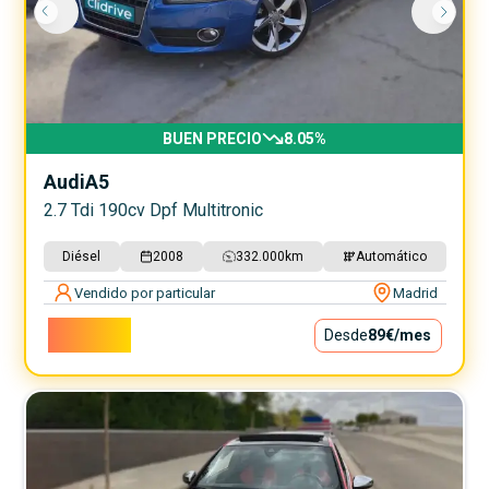
BUEN PRECIO
8.05
%
Audi
A5
2.7 Tdi 190cv Dpf Multitronic
Diésel
2008
332.000
km
Automático
Vendido por particular
Madrid
8.000€
Desde
89€
/mes