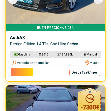
BUEN PRECIO
8.03
%
Audi
A3
Design Edition 1.4 Tfsi Cod Ultra Sedan
Gasolina
2016
194.830
km
Manual
Vendido por particular
Murcia
12.600€
Desde
139€
/mes
-
7300
€