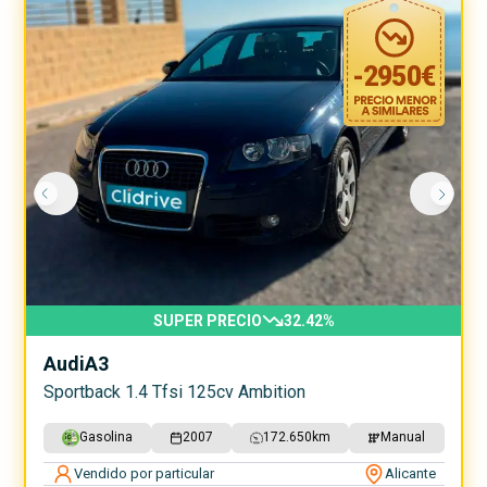
-
2950
€
SUPER PRECIO
32.42
%
Audi
A3
Sportback 1.4 Tfsi 125cv Ambition
Gasolina
2007
172.650
km
Manual
Vendido por particular
Alicante