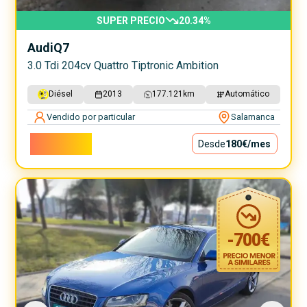
SUPER PRECIO
20.34
%
Audi
Q7
3.0 Tdi 204cv Quattro Tiptronic Ambition
Diésel
2013
177.121
km
Automático
Vendido por particular
Salamanca
16.250€
Desde
180€
/mes
-
700
€