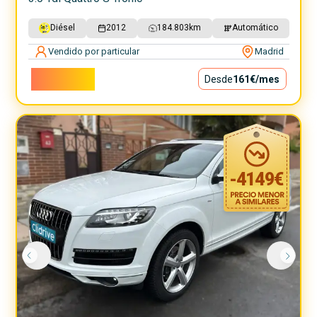
Diésel
2012
184.803
km
Automático
Vendido por particular
Madrid
14.600€
Desde
161€
/mes
-
4149
€