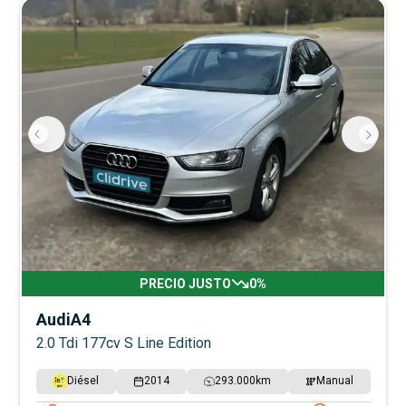
PRECIO JUSTO
0
%
Audi
A4
2.0 Tdi 177cv S Line Edition
Diésel
2014
293.000
km
Manual