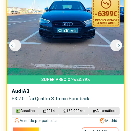
-
6399
€
SUPER PRECIO
23.79
%
Audi
A3
S3 2.0 Tfsi Quattro S Tronic Sportback
Gasolina
2014
162.000
km
Automático
Vendido por particular
Madrid