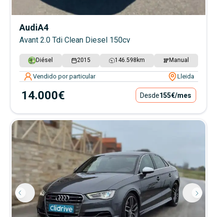
Audi
A4
Avant 2.0 Tdi Clean Diesel 150cv
Diésel
2015
146.598
km
Manual
Vendido por particular
Lleida
14.000€
Desde
155€
/mes