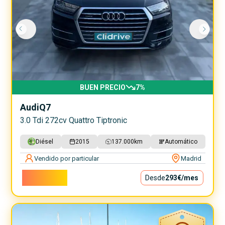
BUEN PRECIO
7
%
Audi
Q7
3.0 Tdi 272cv Quattro Tiptronic
Diésel
2015
137.000
km
Automático
Vendido por particular
Madrid
26.550€
Desde
293€
/mes