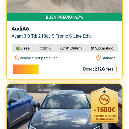
BUEN PRECIO
7
%
Audi
A6
Avant 3.0 Tdi 218cv S Tronic S Line Edit
Diésel
2016
101.399
km
Automático
Vendido por particular
Granada
21.000€
Desde
232€
/mes
-
1500
€