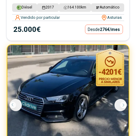
Diésel
2017
164.100
km
Automático
Vendido por particular
Asturias
25.000€
Desde
276€
/mes
-
4201
€