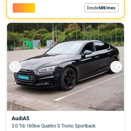
6.150€
Desde
68€
/mes
Audi
A5
3.0 Tdi 160kw Quattro S Tronic Sportback