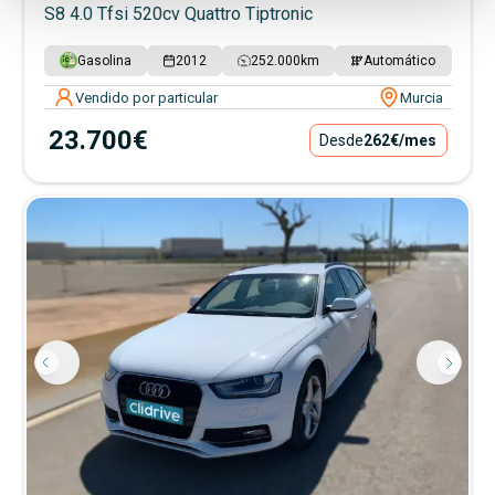
S8 4.0 Tfsi 520cv Quattro Tiptronic
Gasolina
2012
252.000
km
Automático
Vendido por particular
Murcia
23.700€
Desde
262€
/mes