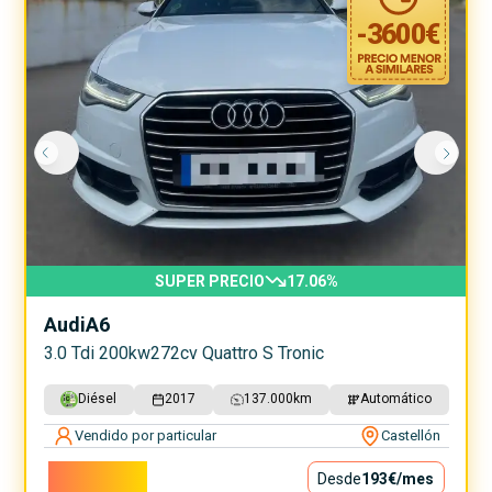
-
3600
€
SUPER PRECIO
17.06
%
Audi
A6
3.0 Tdi 200kw272cv Quattro S Tronic
Diésel
2017
137.000
km
Automático
Vendido por particular
Castellón
17.500€
Desde
193€
/mes