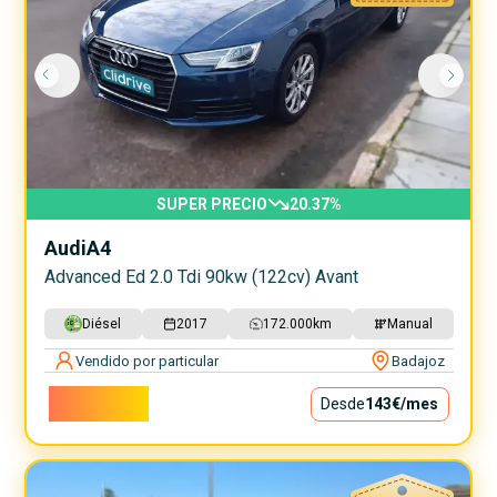
SUPER PRECIO
20.37
%
Audi
A4
Advanced Ed 2.0 Tdi 90kw (122cv) Avant
Diésel
2017
172.000
km
Manual
Vendido por particular
Badajoz
12.900€
Desde
143€
/mes