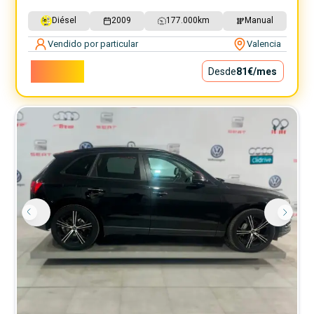
Diésel
2009
177.000
km
Manual
Vendido por particular
Valencia
7.300€
Desde
81€
/mes