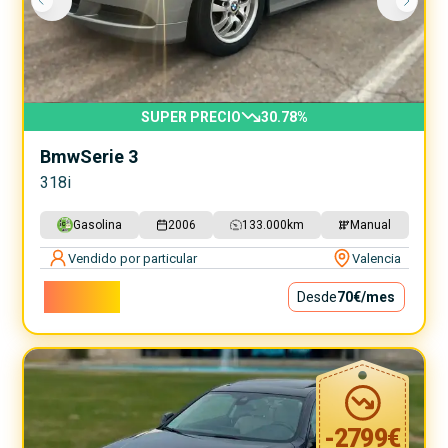
SUPER PRECIO
30.78
%
Bmw
Serie 3
318i
Gasolina
2006
133.000
km
Manual
Vendido por particular
Valencia
6.299€
Desde
70€
/mes
-
2799
€