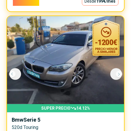
18.000€
Desde
199€
/mes
-
1200
€
SUPER PRECIO
14.12
%
Bmw
Serie 5
520d Touring