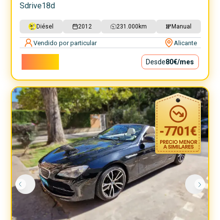
Sdrive18d
Diésel
2012
231.000
km
Manual
Vendido por particular
Alicante
7.200€
Desde
80€
/mes
-
7701
€