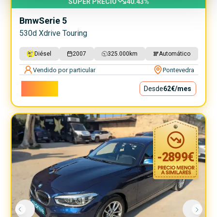
SUPER PRECIO
40.43
%
Bmw
Serie 5
530d Xdrive Touring
Diésel
2007
325.000
km
Automático
Vendido por particular
Pontevedra
5.600€
Desde
62€
/mes
-
2899
€