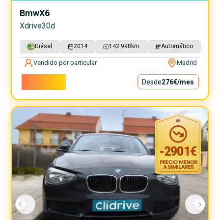
Bmw
X6
Xdrive30d
Diésel
2014
142.998
km
Automático
Vendido por particular
Madrid
25.000€
Desde
276€
/mes
-
2901
€