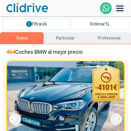
Comprar Coche
Filtrar
Ordenar
1
Todos Los Coches
Todos
Particular
Profesional
Profesional
464
Coches
BMW
al mejor precio
Particular
-
4101
€
Financiación
Clidrive