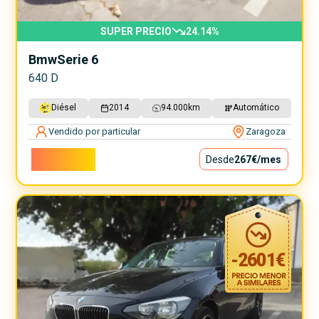
SUPER PRECIO
24.14
%
Bmw
Serie 6
640 D
Diésel
2014
94.000
km
Automático
Vendido por particular
Zaragoza
24.200€
Desde
267€
/mes
-
2601
€