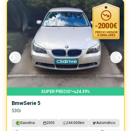
-
2000
€
SUPER PRECIO
24.39
%
Bmw
Serie 5
530i
Gasolina
2005
244.000
km
Automático