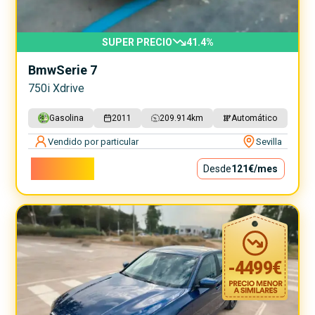
SUPER PRECIO
41.4
%
Bmw
Serie 7
750i Xdrive
Gasolina
2011
209.914
km
Automático
Vendido por particular
Sevilla
10.900€
Desde
121€
/mes
-
4499
€