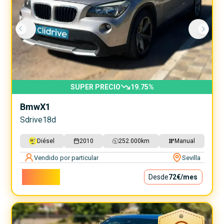
SUPER PRECIO
19.75
%
Bmw
X1
Sdrive18d
Diésel
2010
252.000
km
Manual
Vendido por particular
Sevilla
6.500€
Desde
72€
/mes