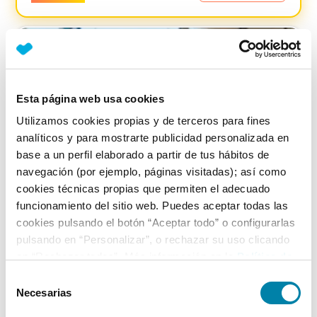
Esta página web usa cookies
Utilizamos cookies propias y de terceros para fines
analíticos y para mostrarte publicidad personalizada en
base a un perfil elaborado a partir de tus hábitos de
navegación (por ejemplo, páginas visitadas); así como
cookies técnicas propias que permiten el adecuado
funcionamiento del sitio web. Puedes aceptar todas las
cookies pulsando el botón “Aceptar todo” o configurarlas
pulsando en “Personalizar”, o rechazar su uso clicando
PRECIO JUSTO
4.48
%
en “Rechazar todas”. Más información en la
Política de
Cookies
.
Bmw
Serie 3
Selección
Necesarias
de
320d
consentimiento