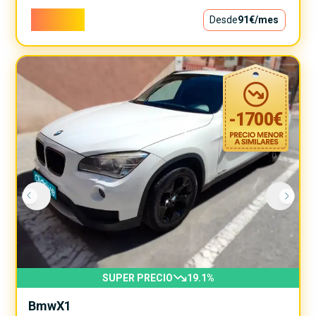
8.250€
Desde
91€
/mes
-
1700
€
SUPER PRECIO
19.1
%
Bmw
X1