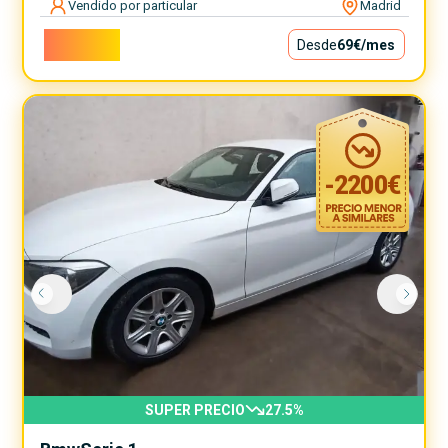
Vendido por particular
Madrid
6.200€
Desde
69€
/mes
-
2200
€
SUPER PRECIO
27.5
%