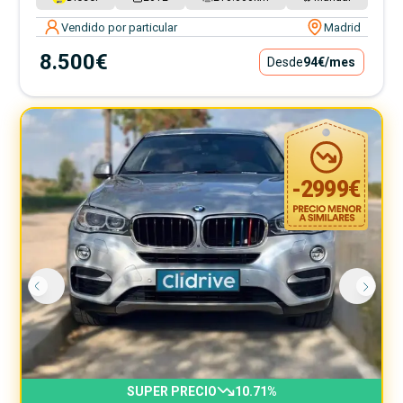
Vendido por particular
Madrid
8.500€
Desde
94€
/mes
-
2999
€
SUPER PRECIO
10.71
%