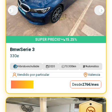
SUPER PRECIO
15.25
%
Bmw
Serie 3
330e
Híbrido enchufable
2020
70.300
km
Automático
Vendido por particular
Valencia
25.000€
Desde
276€
/mes