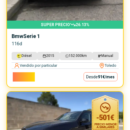
SUPER PRECIO
26.13
%
Bmw
Serie 1
116d
Diésel
2015
152.000
km
Manual
Vendido por particular
Toledo
8.200€
Desde
91€
/mes
-
501
€