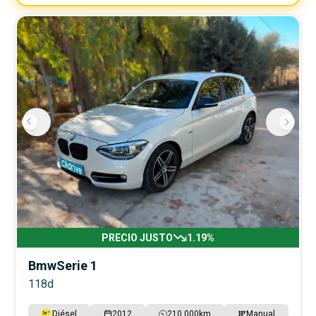
PRECIO JUSTO
1.19
%
Bmw
Serie 1
118d
Diésel
2012
210.000
km
Manual