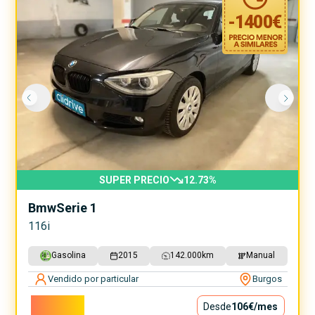
-
1400
€
SUPER PRECIO
12.73
%
Bmw
Serie 1
116i
Gasolina
2015
142.000
km
Manual
Vendido por particular
Burgos
9.600€
Desde
106€
/mes