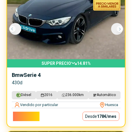
SUPER PRECIO
14.81
%
Bmw
Serie 4
430d
Diésel
2016
236.000
km
Automático
Vendido por particular
Huesca
16.100€
Desde
178€
/mes