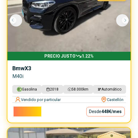
PRECIO JUSTO
1.22
%
Bmw
X3
M40i
Gasolina
2018
58.000
km
Automático
Vendido por particular
Castellón
40.600€
Desde
448€
/mes