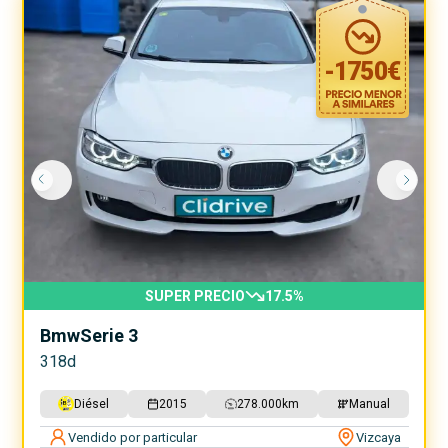
-
1750
€
SUPER PRECIO
17.5
%
Bmw
Serie 3
318d
Diésel
2015
278.000
km
Manual
Vendido por particular
Vizcaya