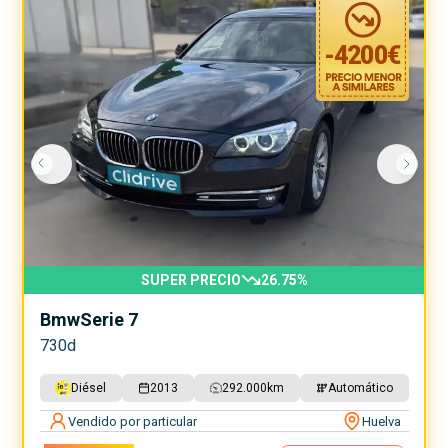
-
4200
€
SUPER PRECIO
26.75
%
Bmw
Serie 7
730d
Diésel
2013
292.000
km
Automático
Vendido por particular
Huelva