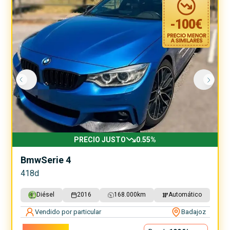
-
100
€
PRECIO JUSTO
0.55
%
Bmw
Serie 4
418d
Diésel
2016
168.000
km
Automático
Vendido por particular
Badajoz