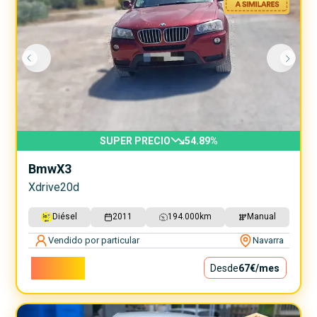
SUPER PRECIO
54.89
%
Bmw
X3
Xdrive20d
Diésel
2011
194.000
km
Manual
Vendido por particular
Navarra
6.000€
Desde
67€
/mes