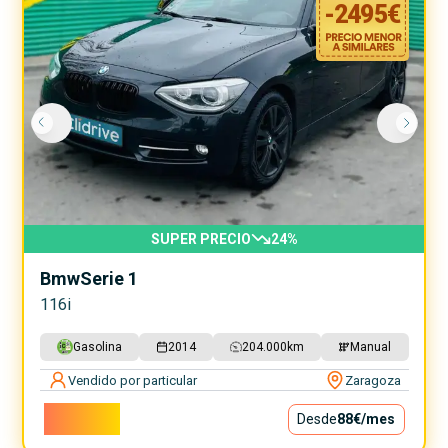
-
2495
€
SUPER PRECIO
24
%
Bmw
Serie 1
116i
Gasolina
2014
204.000
km
Manual
Vendido por particular
Zaragoza
7.900€
Desde
88€
/mes