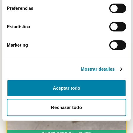
Diésel
2012
173.000
km
Manual
Preferencias
Vendido por particular
Alicante
14.000€
Desde
155€
/mes
Estadística
Marketing
-
3801
€
Mostrar detalles
Aceptar todo
Rechazar todo