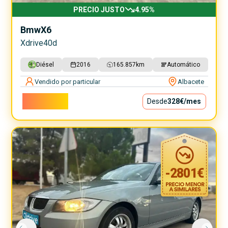
PRECIO JUSTO
4.95
%
Bmw
X6
Xdrive40d
Diésel
2016
165.857
km
Automático
Vendido por particular
Albacete
29.750€
Desde
328€
/mes
-
2801
€