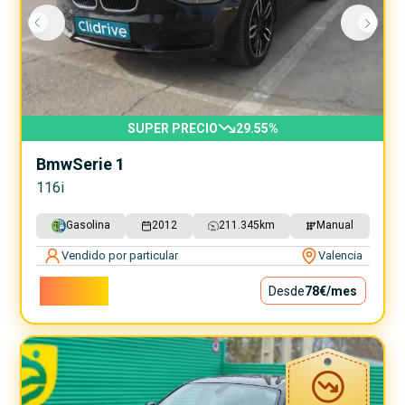
SUPER PRECIO
29.55
%
Bmw
Serie 1
116i
Gasolina
2012
211.345
km
Manual
Vendido por particular
Valencia
7.000€
Desde
78€
/mes