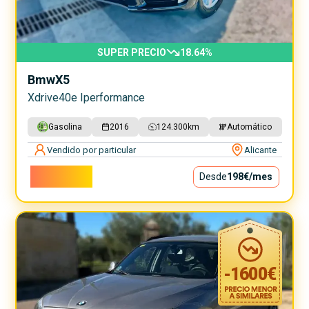
SUPER PRECIO
18.64
%
Bmw
X5
Xdrive40e Iperformance
Gasolina
2016
124.300
km
Automático
Vendido por particular
Alicante
17.900€
Desde
198€
/mes
-
1600
€