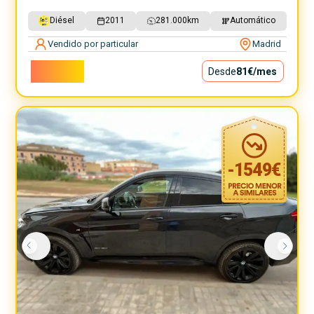
Diésel
2011
281.000
km
Automático
Vendido por particular
Madrid
7.300€
Desde
81€
/mes
-
1549
€