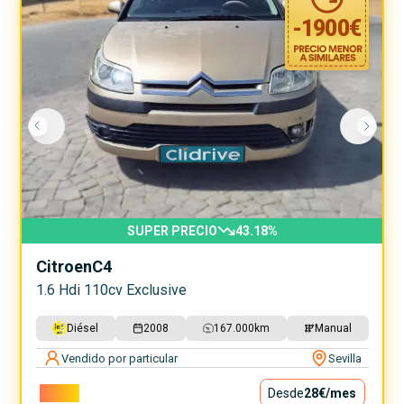
-
1900
€
SUPER PRECIO
43.18
%
Citroen
C4
1.6 Hdi 110cv Exclusive
Diésel
2008
167.000
km
Manual
Vendido por particular
Sevilla
2.500€
Desde
28€
/mes