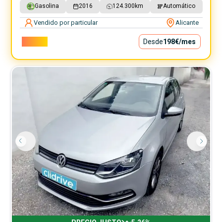
Gasolina
2016
124.300
km
Automático
Vendido por particular
Alicante
17.900€
Desde
198€
/mes