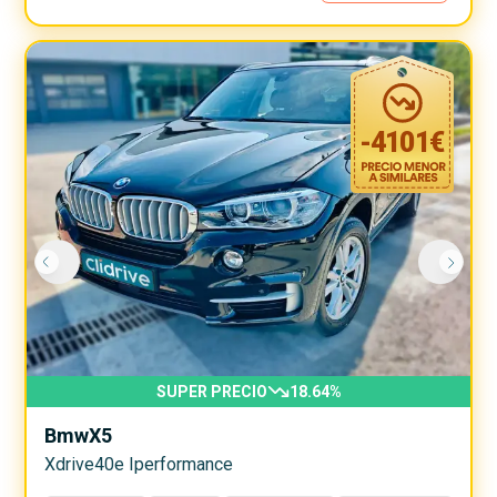
-
4101
€
SUPER PRECIO
18.64
%
Bmw
X5
Xdrive40e Iperformance