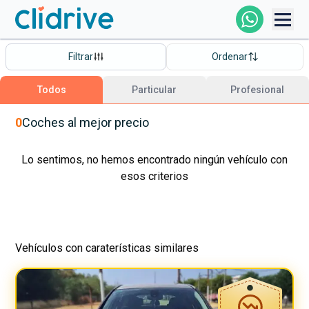
Comprar Coche
Filtrar
Ordenar
Todos Los Coches
Todos
Particular
Profesional
Profesional
0
Coches
al mejor precio
Particular
Lo sentimos, no hemos encontrado ningún vehículo con
esos criterios
Financiación
Vehículos con caraterísticas similares
Clidrive