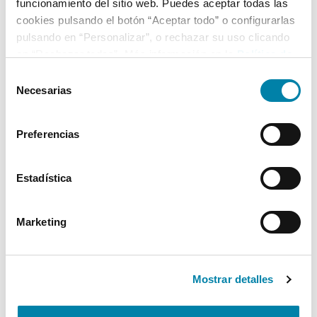
funcionamiento del sitio web. Puedes aceptar todas las
cookies pulsando el botón “Aceptar todo” o configurarlas
pulsando en “Personalizar”, o rechazar su uso clicando
en “Rechazar todas”. Más información en la
Política de
Cookies
.
Selección
Necesarias
de
consentimiento
Preferencias
Estadística
Marketing
Mostrar detalles