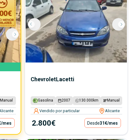
00
€
Chevrolet
Lacetti
Manual
Gasolina
2007
130.000
km
Manual
Alicante
Vendido por particular
Alicante
2.800€
€
/mes
Desde
31€
/mes