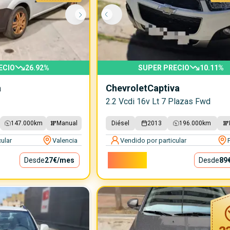
ECIO
26.92
%
SUPER PRECIO
10.11
%
a
Chevrolet
Captiva
2.2 Vcdi 16v Lt 7 Plazas Fwd
147.000
km
Manual
Diésel
2013
196.000
km
ular
Valencia
Vendido por particular
8.000€
Desde
27€
/mes
Desde
89