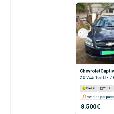
Chevrolet
Capti
2.0 Vcdi 16v Ltx 7
Diésel
2009
Vendido por partic
8.500€