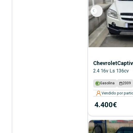
Chevrolet
Capti
2.4 16v Ls 136cv
Gasolina
2009
Vendido por partic
4.400€