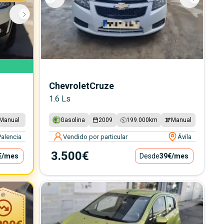
Chevrolet
Cruze
1.6 Ls
Manual
Gasolina
2009
199.000
km
Manual
Palencia
Vendido por particular
Ávila
3.500€
€
/mes
Desde
39€
/mes