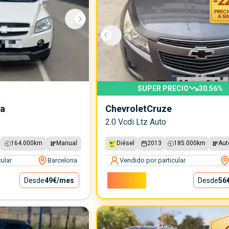
-
2
SUPER PRECIO
30.56
%
va
Chevrolet
Cruze
2.0 Vcdi Ltz Auto
164.000
km
Manual
Diésel
2013
185.000
km
Aut
ular
Barcelona
Vendido por particular
5.000€
Desde
49€
/mes
Desde
56