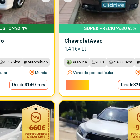
JUSTO
2.4
%
SUPER PRECIO
30.95
%
ro
Chevrolet
Aveo
1.4 16v Lt
45.895
km
Automático
Gasolina
2010
216.000
km
ular
Murcia
Vendido por particular
2.900€
Desde
314€
/mes
Desde
32
-
660
€
-
9