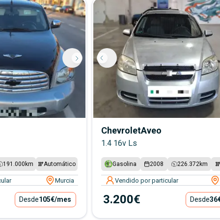
Chevrolet
Aveo
1.4 16v Ls
191.000
km
Automático
Gasolina
2008
226.372
km
ular
Murcia
Vendido por particular
3.200€
Desde
105€
/mes
Desde
36