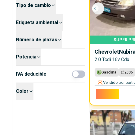
Tipo de cambio
Etiqueta ambiental
Número de plazas
SUPER PR
Chevrolet
Nubir
Potencia
2.0 Tcdi 16v Cdx
Gasolina
2006
IVA deducible
Vendido por partic
Color
2.450€