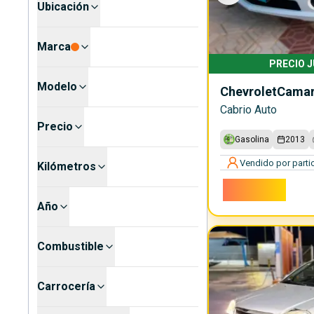
Ubicación
Marca
PRECIO 
Modelo
Chevrolet
Cama
Cabrio Auto
Precio
Gasolina
2013
Vendido por partic
Kilómetros
28.500€
Año
Combustible
Carrocería