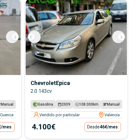
Chevrolet
Epica
2.0 143cv
Manual
Gasolina
2009
108.000
km
Manual
Cuenca
Vendido por particular
Valencia
4.100€
€
/mes
Desde
46€
/mes