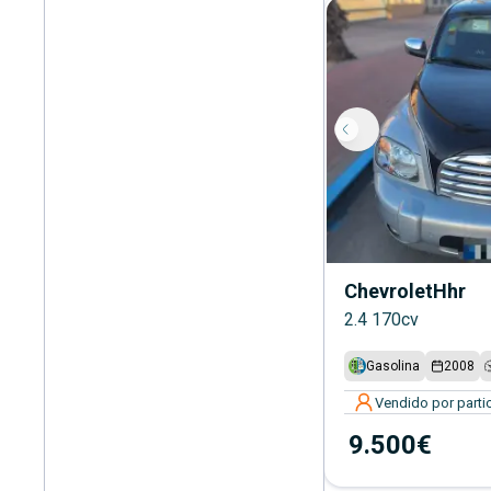
Chevrolet
Hhr
2.4 170cv
Gasolina
2008
Vendido por partic
9.500€