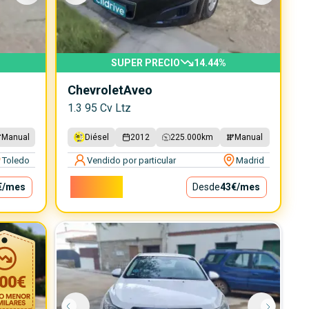
SUPER PRECIO
14.44
%
Chevrolet
Aveo
1.3 95 Cv Ltz
Manual
Diésel
2012
225.000
km
Manual
Toledo
Vendido por particular
Madrid
3.850€
€
/mes
Desde
43€
/mes
00
€