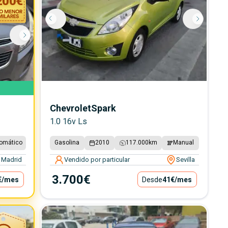
200
€
Chevrolet
Spark
1.0 16v Ls
omático
Gasolina
2010
117.000
km
Manual
Madrid
Vendido por particular
Sevilla
3.700€
€
/mes
Desde
41€
/mes