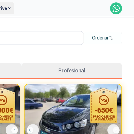
rive
Ordenar
Profesional
300
€
-
650
€