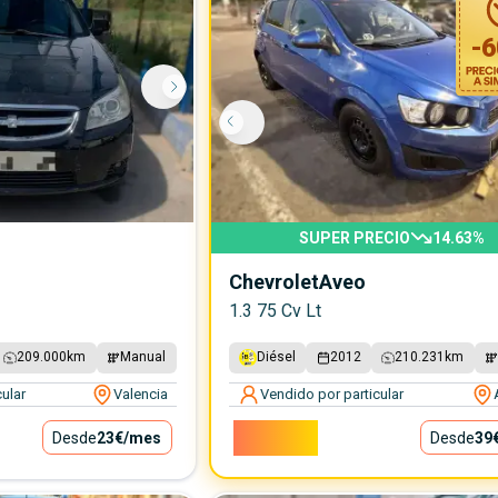
-
6
SUPER PRECIO
14.63
%
Chevrolet
Aveo
1.3 75 Cv Lt
209.000
km
Manual
Diésel
2012
210.231
km
ular
Valencia
Vendido por particular
3.500€
Desde
23€
/mes
Desde
39