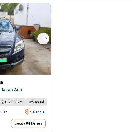
va
 Plazas Auto
152.000
km
Manual
ular
Valencia
Desde
94€
/mes