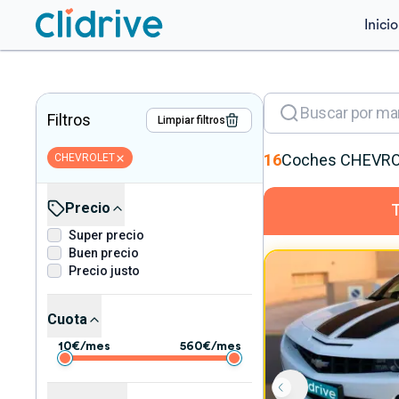
Inicio
Filtros
Limpiar filtros
16
Coches
CHEVRO
CHEVROLET
Precio
Super precio
Buen precio
Precio justo
Cuota
10
€/mes
560
€/mes