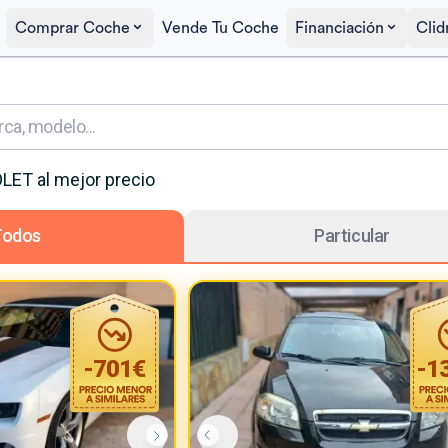
Comprar Coche
Vende Tu Coche
Financiación
Clid
LET
al mejor precio
Todos
Particular
-
701
€
-
1