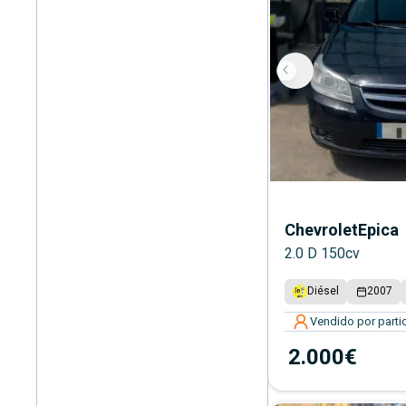
Chevrolet
Epica
2.0 D 150cv
Diésel
2007
Vendido por partic
2.000€