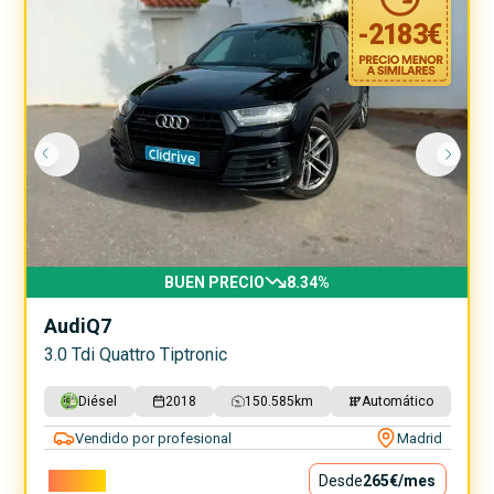
-
2183
€
BUEN PRECIO
8.34
%
Audi
Q7
3.0 Tdi Quattro Tiptronic
Diésel
2018
150.585
km
Automático
Vendido por profesional
Madrid
23.990€
Desde
265€
/mes