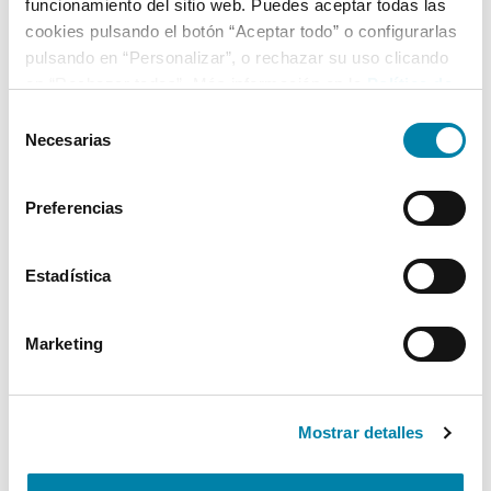
funcionamiento del sitio web. Puedes aceptar todas las
cookies pulsando el botón “Aceptar todo” o configurarlas
pulsando en “Personalizar”, o rechazar su uso clicando
en “Rechazar todas”. Más información en la
Política de
Cookies
.
Selección
Necesarias
de
consentimiento
Preferencias
Estadística
Marketing
Mostrar detalles