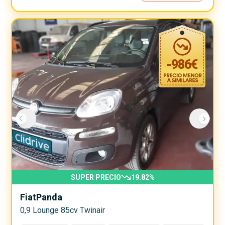
-
986
€
SUPER PRECIO
19.82
%
Fiat
Panda
0,9 Lounge 85cv Twinair