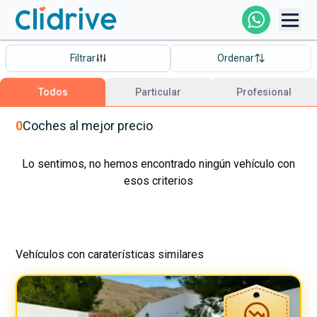
Comprar Coche
Filtrar
Ordenar
Todos Los Coches
Todos
Particular
Profesional
Profesional
0
Coches
al mejor precio
Particular
Lo sentimos, no hemos encontrado ningún vehículo con
esos criterios
Financiación
Vehículos con caraterísticas similares
Clidrive