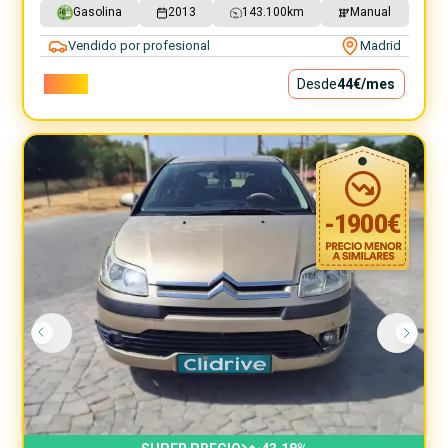
Gasolina
2013
143.100
km
Manual
Vendido por profesional
Madrid
3.990€
Desde
44€
/mes
-
1900
€