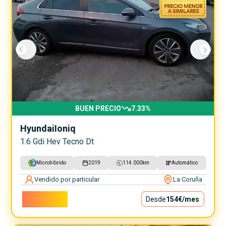
BUEN PRECIO
7.33
%
Hyundai
Ioniq
1.6 Gdi Hev Tecno Dt
Microhíbrido
2019
114.000
km
Automático
Vendido por particular
La Coruña
13.900€
Desde
154€
/mes