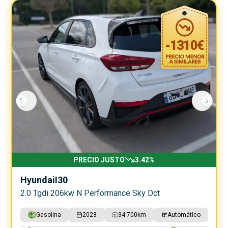
-
1310
€
PRECIO JUSTO
3.42
%
Hyundai
I30
2.0 Tgdi 206kw N Performance Sky Dct
Gasolina
2023
34.700
km
Automático