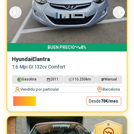
BUEN PRECIO
8
%
Hyundai
Elantra
1.6 Mpi Gl 132cv Comfort
Gasolina
2011
115.250
km
Manual
Vendido por particular
Barcelona
7.000€
Desde
78€
/mes