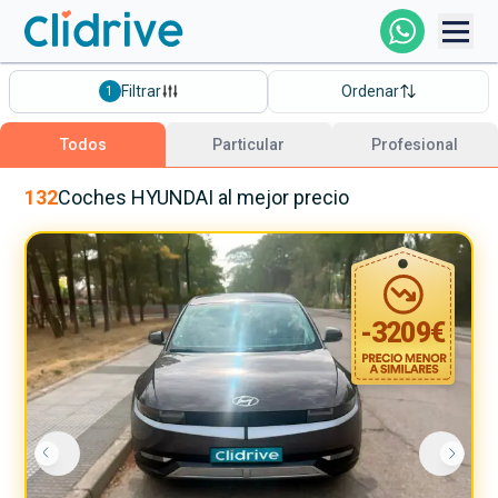
Comprar Coche
Filtrar
Ordenar
1
Todos Los Coches
Todos
Particular
Profesional
Profesional
132
Coches
HYUNDAI
al mejor precio
Particular
-
3209
€
Financiación
Clidrive