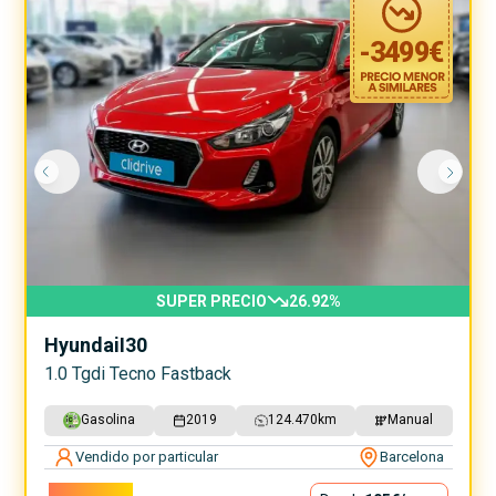
-
3499
€
SUPER PRECIO
26.92
%
Hyundai
I30
1.0 Tgdi Tecno Fastback
Gasolina
2019
124.470
km
Manual
Vendido por particular
Barcelona