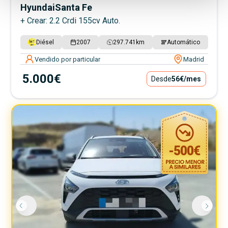
Hyundai
Santa Fe
+ Crear: 2.2 Crdi 155cv Auto.
Diésel
2007
297.741
km
Automático
Vendido por particular
Madrid
5.000€
Desde
56€
/mes
-
500
€