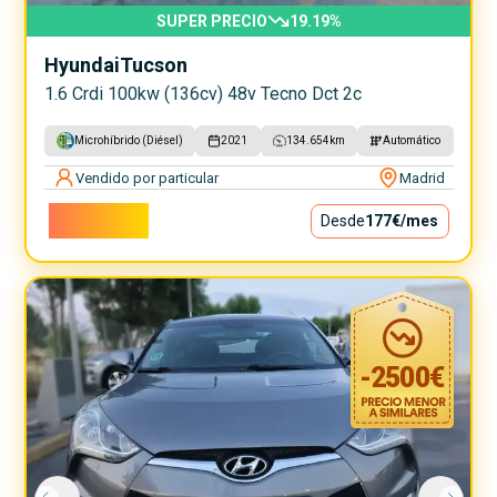
SUPER PRECIO
19.19
%
Hyundai
Tucson
1.6 Crdi 100kw (136cv) 48v Tecno Dct 2c
Microhíbrido (Diésel)
2021
134.654
km
Automático
Vendido por particular
Madrid
16.000€
Desde
177€
/mes
-
2500
€