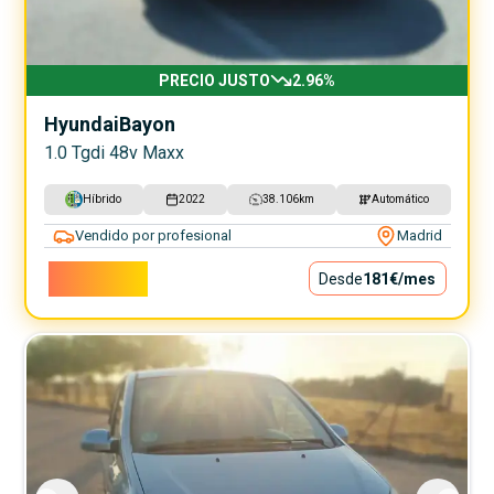
PRECIO JUSTO
2.96
%
Hyundai
Bayon
1.0 Tgdi 48v Maxx
Híbrido
2022
38.106
km
Automático
Vendido por profesional
Madrid
16.400€
Desde
181€
/mes