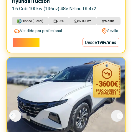
Hyundai
Tucson
1.6 Crdi 100kw (136cv) 48v N-line Dt 4x2
Híbrido (Diésel)
2020
85.000
km
Manual
Vendido por profesional
Sevilla
17.900€
Desde
198€
/mes
-
3600
€