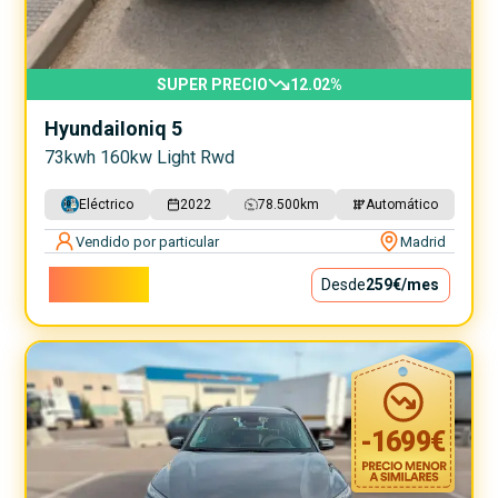
SUPER PRECIO
12.02
%
Hyundai
Ioniq 5
73kwh 160kw Light Rwd
Eléctrico
2022
78.500
km
Automático
Vendido por particular
Madrid
23.490€
Desde
259€
/mes
-
1699
€