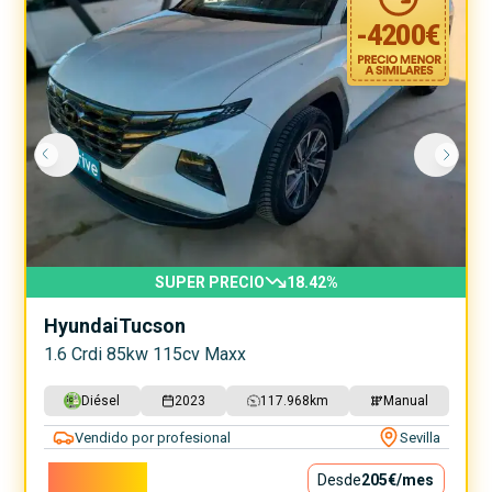
-
4200
€
SUPER PRECIO
18.42
%
Hyundai
Tucson
1.6 Crdi 85kw 115cv Maxx
Diésel
2023
117.968
km
Manual
Vendido por profesional
Sevilla
18.600€
Desde
205€
/mes