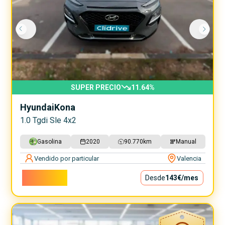
SUPER PRECIO
11.64
%
Hyundai
Kona
1.0 Tgdi Sle 4x2
Gasolina
2020
90.770
km
Manual
Vendido por particular
Valencia
12.900€
Desde
143€
/mes