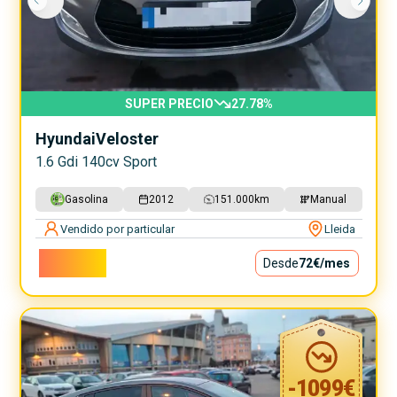
SUPER PRECIO
27.78
%
Hyundai
Veloster
1.6 Gdi 140cv Sport
Gasolina
2012
151.000
km
Manual
Vendido por particular
Lleida
6.500€
Desde
72€
/mes
-
1099
€