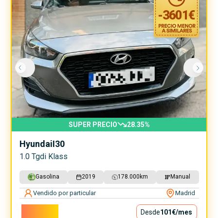
-
3601
€
SUPER PRECIO
28.35
%
Hyundai
I30
1.0 Tgdi Klass
Gasolina
2019
178.000
km
Manual
Vendido por particular
Madrid
9.100€
Desde
101€
/mes