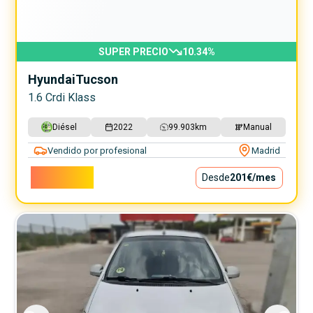
SUPER PRECIO
10.34
%
Hyundai
Tucson
1.6 Crdi Klass
Diésel
2022
99.903
km
Manual
Vendido por profesional
Madrid
18.200€
Desde
201€
/mes