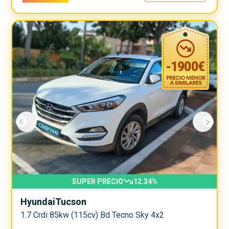
-
1900
€
SUPER PRECIO
12.34
%
Hyundai
Tucson
1.7 Crdi 85kw (115cv) Bd Tecno Sky 4x2