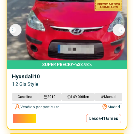
SUPER PRECIO
33.93
%
Hyundai
I10
1.2 Gls Style
Gasolina
2010
149.000
km
Manual
Vendido por particular
Madrid
3.700€
Desde
41€
/mes