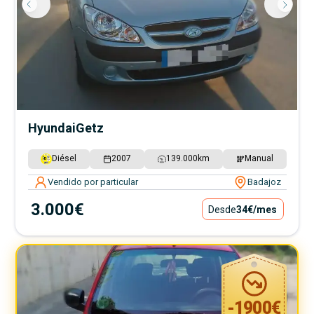
Hyundai
Getz
Diésel
2007
139.000
km
Manual
Vendido por particular
Badajoz
3.000€
Desde
34€
/mes
-
1900
€