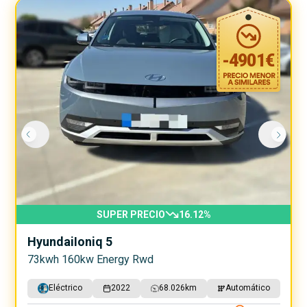
-
4901
€
SUPER PRECIO
16.12
%
Hyundai
Ioniq 5
73kwh 160kw Energy Rwd
Eléctrico
2022
68.026
km
Automático