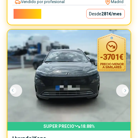
Vendido por profesional
Madrid
25.500€
Desde
281€
/mes
-
3701
€
SUPER PRECIO
18.88
%