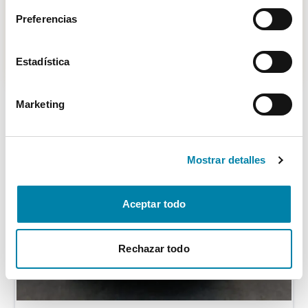
Híbrido (Diésel)
2021
47.371
km
Automático
Preferencias
Vendido por profesional
Madrid
20.900€
Desde
231€
/mes
Estadística
Marketing
Mostrar detalles
Aceptar todo
Rechazar todo