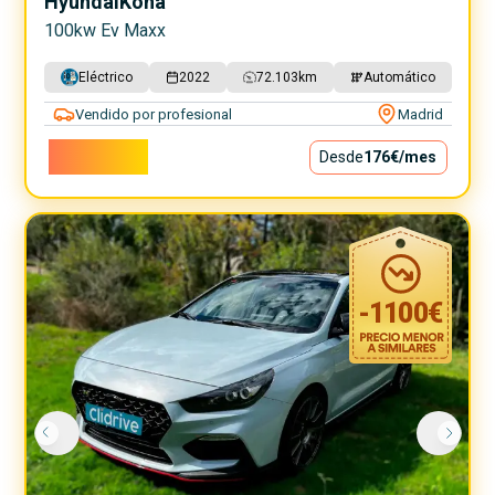
Hyundai
Kona
100kw Ev Maxx
Eléctrico
2022
72.103
km
Automático
Vendido por profesional
Madrid
15.900€
Desde
176€
/mes
-
1100
€