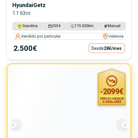
Hyundai
Getz
1.1 63cv
Gasolina
2004
170.000
km
Manual
Vendido por particular
Valencia
2.500€
Desde
28€
/mes
-
2099
€