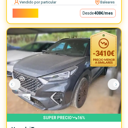
Vendido por particular
Baleares
36.990€
Desde
408€
/mes
-
3410
€
SUPER PRECIO
16
%