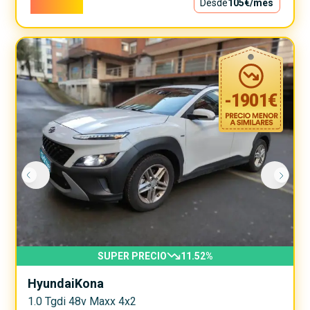
9.500€
Desde
105€
/mes
-
1901
€
SUPER PRECIO
11.52
%
Hyundai
Kona
1.0 Tgdi 48v Maxx 4x2