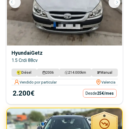
Hyundai
Getz
1.5 Crdi 88cv
Diésel
2006
214.000
km
Manual
Vendido por particular
Valencia
2.200€
Desde
25€
/mes