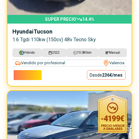
SUPER PRECIO
14.4
%
Hyundai
Tucson
1.6 Tgdi 110kw (150cv) 48v Tecno Sky
Híbrido
2022
70.085
km
Manual
Vendido por profesional
Valencia
21.400€
Desde
236€
/mes
-
4199
€