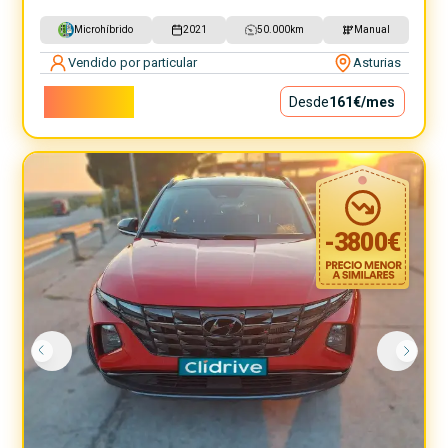
Microhíbrido
2021
50.000
km
Manual
Vendido por particular
Asturias
14.600€
Desde
161€
/mes
-
3800
€