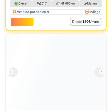
Diésel
2017
141.000
km
Manual
Vendido por particular
Málaga
13.500€
Desde
149€
/mes