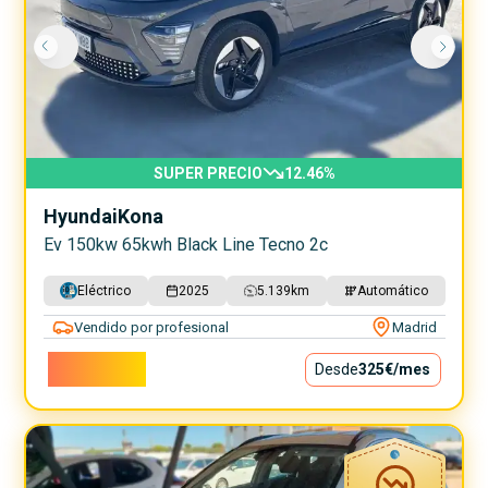
SUPER PRECIO
12.46
%
Hyundai
Kona
Ev 150kw 65kwh Black Line Tecno 2c
Eléctrico
2025
5.139
km
Automático
Vendido por profesional
Madrid
29.500€
Desde
325€
/mes