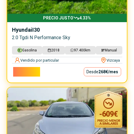
PRECIO JUSTO
4.33
%
Hyundai
I30
2.0 Tgdi N Performance Sky
Gasolina
2018
97.400
km
Manual
Vendido por particular
Vizcaya
24.300€
Desde
268€
/mes
-
609
€