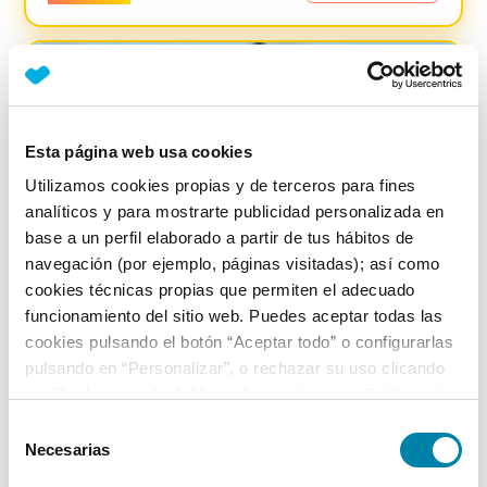
-
4400
€
Esta página web usa cookies
Utilizamos cookies propias y de terceros para fines
analíticos y para mostrarte publicidad personalizada en
base a un perfil elaborado a partir de tus hábitos de
navegación (por ejemplo, páginas visitadas); así como
cookies técnicas propias que permiten el adecuado
funcionamiento del sitio web. Puedes aceptar todas las
cookies pulsando el botón “Aceptar todo” o configurarlas
pulsando en “Personalizar”, o rechazar su uso clicando
SUPER PRECIO
17.39
%
en “Rechazar todas”. Más información en la
Política de
Cookies
.
Hyundai
Tucson
Selección
Necesarias
de
1.6 Crdi 48v Maxx Dct
consentimiento